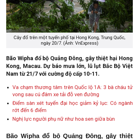
Cây đổ trên một tuyến phố tại Hong Kong, Trung Quốc,
ngày 20/7. (Ảnh: VnExpress)
Bão Wipha đổ bộ Quảng Đông, gây thiệt hại Hong
Kong, Macau. Dự báo mưa lớn, lũ lụt Bắc Bộ Việt
Nam từ 21/7 với cường độ cấp 10-11.
Va chạm thương tâm trên Quốc lộ 1A: 3 bà cháu tử
vong sau cú đâm xe tải đỗ ven đường
Điểm sàn xét tuyển đại học giảm kỷ lục: Có ngành
rớt đến 6 điểm
Nghị lực người phụ nữ như hoa sen giữa bùn
Bão Wipha đổ bộ Quảng Đông, gây thiệt