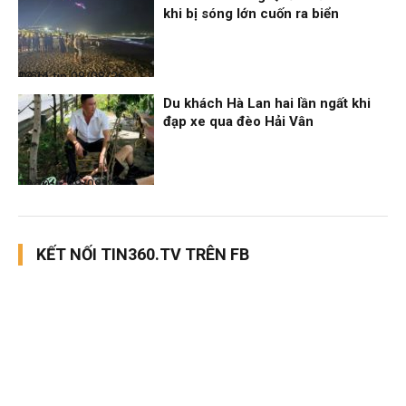
khi bị sóng lớn cuốn ra biển
Điểm tin
08/08/26, 13:11
Du khách Hà Lan hai lần ngất khi
đạp xe qua đèo Hải Vân
Thời sự
08/08/26, 13:10
KẾT NỐI TIN360.TV TRÊN FB