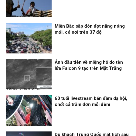
Thời sự
08/08/26, 18:21
Miền Bắc sắp đón đợt nắng nóng
mới, có nơi trên 37 độ
Thời sự
08/08/26, 18:19
Ảnh đầu tiên về miệng hố do tên
lửa Falcon 9 tạo trên Mặt Trăng
Thời sự
08/08/26, 18:16
60 tuổi livestream bán đầm dạ hội,
chốt cả trăm đơn mỗi đêm
Thời sự
08/08/26, 13:13
Du khách Trung Quốc mất tích sau