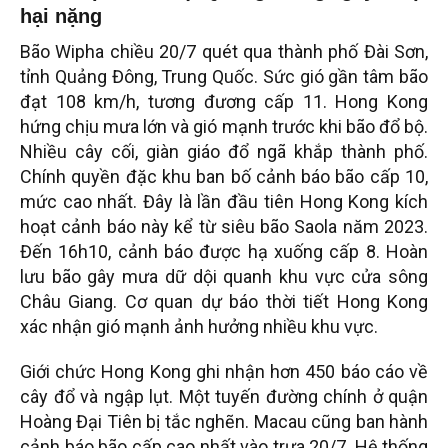
hại nặng
Bão Wipha chiều 20/7 quét qua thành phố Đài Sơn,
tỉnh Quảng Đông, Trung Quốc. Sức gió gần tâm bão
đạt 108 km/h, tương đương cấp 11. Hong Kong
hứng chịu mưa lớn và gió mạnh trước khi bão đổ bộ.
Nhiều cây cối, giàn giáo đổ ngã khắp thành phố.
Chính quyền đặc khu ban bố cảnh báo bão cấp 10,
mức cao nhất. Đây là lần đầu tiên Hong Kong kích
hoạt cảnh báo này kể từ siêu bão Saola năm 2023.
Đến 16h10, cảnh báo được hạ xuống cấp 8. Hoàn
lưu bão gây mưa dữ dội quanh khu vực cửa sông
Châu Giang. Cơ quan dự báo thời tiết Hong Kong
xác nhận gió mạnh ảnh hưởng nhiều khu vực.
Giới chức Hong Kong ghi nhận hơn 450 báo cáo về
cây đổ và ngập lụt. Một tuyến đường chính ở quận
Hoàng Đại Tiên bị tắc nghẽn. Macau cũng ban hành
cảnh báo bão cấp cao nhất vào trưa 20/7. Hệ thống