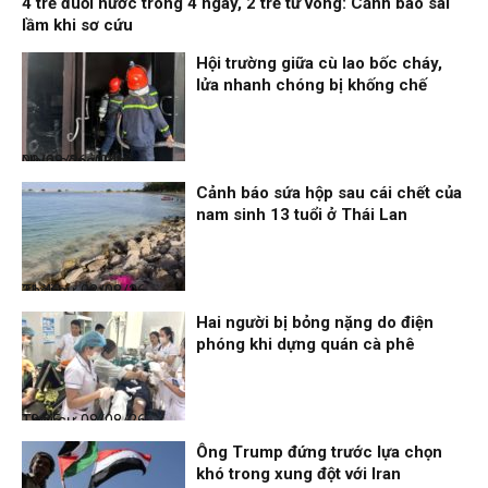
4 trẻ đuối nước trong 4 ngày, 2 trẻ tử vong: Cảnh báo sai
lầm khi sơ cứu
Hội trường giữa cù lao bốc cháy,
lửa nhanh chóng bị khống chế
Nhịp sống 24h
09/08/26, 08:16
Cảnh báo sứa hộp sau cái chết của
nam sinh 13 tuổi ở Thái Lan
Thời sự
08/08/26, 21:46
Hai người bị bỏng nặng do điện
phóng khi dựng quán cà phê
Thời sự
08/08/26, 18:25
Ông Trump đứng trước lựa chọn
khó trong xung đột với Iran