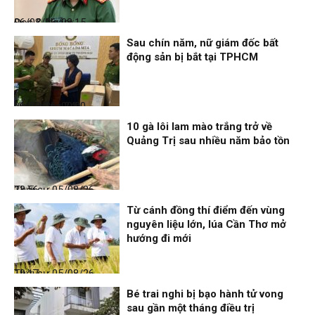
Đọc & Ngẫm
06/08/26, 08:15
Sau chín năm, nữ giám đốc bất
động sản bị bắt tại TPHCM
Nhịp sống 24h
06/08/26, 00:00
10 gà lôi lam mào trắng trở về
Quảng Trị sau nhiều năm bảo tồn
Thời sự
05/08/26, 23:56
Từ cánh đồng thí điểm đến vùng
nguyên liệu lớn, lúa Cần Thơ mở
hướng đi mới
Thời sự
05/08/26, 19:17
Bé trai nghi bị bạo hành tử vong
sau gần một tháng điều trị