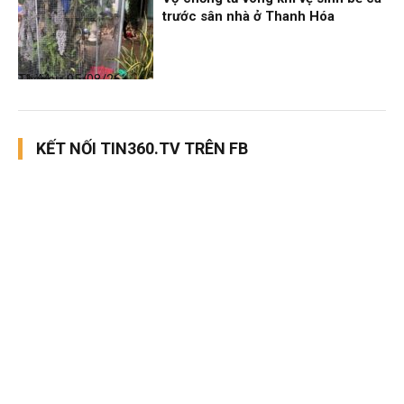
trước sân nhà ở Thanh Hóa
Thời sự
05/08/26, 11:44
KẾT NỐI TIN360.TV TRÊN FB