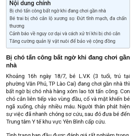
Nội dung chính
Bị chó tấn công bất ngờ khi đang chơi gần nhà
Bé trai bị chó cắn lộ xương sọ: Đứt tĩnh mạch, đa chấn
thương
Cảnh báo về nguy cơ dại và cách xử trí khi bị chó cắn
Tăng cường quản lý vật nuôi để bảo vệ cộng đồng
Bị chó tấn công bất ngờ khi đang chơi gần
nhà
Khoảng 16h ngày 18/7, bé L.V.K (3 tuổi, trú tại
phường Văn Phú, TP Lào Cai) đang chơi gần nhà thì
bất ngờ bị chó nhà hàng xóm lao tới tấn công. Con
chó cắn liên tiếp vào vùng đầu, cổ và mặt khiến bé
ngã xuống, chảy nhiều máu. Người thân phát hiện
sự việc đã nhanh chóng sơ cứu, sau đó đưa bé đến
Trung tâm Y tế khu vực Yên Bình cấp cứu.
Tình trạng ban đầu được đánh giá rất nghiêm trọng.