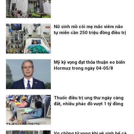
Thời sự
05/08/26, 12:06
Nữ sinh mồ côi mẹ mắc viêm não
tự miễn cần 250 triệu đồng điều trị
Bạn đọc viết
05/08/26, 11:57
Mỹ kỳ vọng đạt thỏa thuận eo biển
Hormuz trong ngày 04-05/8
Thế giới
05/08/26, 11:54
Thuốc điều trị ung thư ngày càng
đắt, nhiều phác đồ vượt 1 tỷ đồng
Thời sự
05/08/26, 11:47
Vợ chồng tử vong khi vệ sinh bể cá