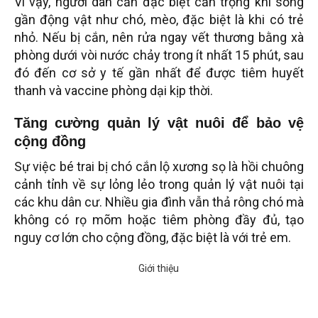
Vì vậy, người dân cần đặc biệt cẩn trọng khi sống
gần động vật như chó, mèo, đặc biệt là khi có trẻ
nhỏ. Nếu bị cắn, nên rửa ngay vết thương bằng xà
phòng dưới vòi nước chảy trong ít nhất 15 phút, sau
đó đến cơ sở y tế gần nhất để được tiêm huyết
thanh và vaccine phòng dại kịp thời.
Tăng cường quản lý vật nuôi để bảo vệ
cộng đồng
Sự việc bé trai bị chó cắn lộ xương sọ là hồi chuông
cảnh tỉnh về sự lỏng lẻo trong quản lý vật nuôi tại
các khu dân cư. Nhiều gia đình vẫn thả rông chó mà
không có rọ mõm hoặc tiêm phòng đầy đủ, tạo
nguy cơ lớn cho cộng đồng, đặc biệt là với trẻ em.