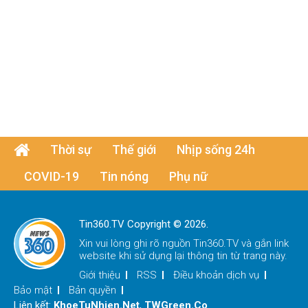
Thời sự
Thế giới
Nhịp sống 24h
COVID-19
Tin nóng
Phụ nữ
Tin360.TV Copyright © 2026.
Xin vui lòng ghi rõ nguồn
Tin360.TV
và gắn link
website khi sử dụng lại thông tin từ trang này.
Giới thiệu
RSS
Điều khoản dịch vụ
Bảo mật
Bản quyền
Liên kết:
KhoeTuNhien.Net
,
TWGreen.Co