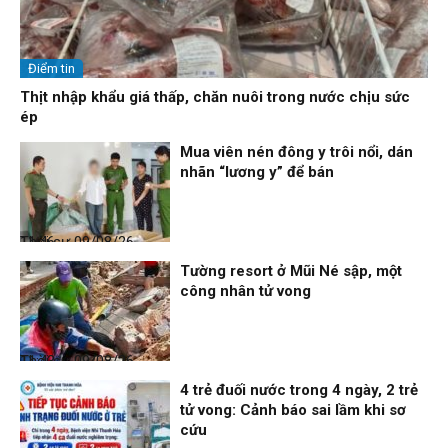
Điểm tin
Thịt nhập khẩu giá thấp, chăn nuôi trong nước chịu sức
ép
Mua viên nén đông y trôi nổi, dán
nhãn “lương y” để bán
Thời sự
09/08/26, 11:46
Tường resort ở Mũi Né sập, một
công nhân tử vong
Thời sự
09/08/26, 11:43
4 trẻ đuối nước trong 4 ngày, 2 trẻ
tử vong: Cảnh báo sai lầm khi sơ
cứu