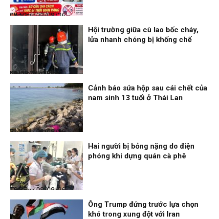
Thời sự
09/08/26, 08:52
Hội trường giữa cù lao bốc cháy,
lửa nhanh chóng bị khống chế
Nhịp sống 24h
09/08/26, 08:16
Cảnh báo sứa hộp sau cái chết của
nam sinh 13 tuổi ở Thái Lan
Thời sự
08/08/26, 21:46
Hai người bị bỏng nặng do điện
phóng khi dựng quán cà phê
Thời sự
08/08/26, 18:25
Ông Trump đứng trước lựa chọn
khó trong xung đột với Iran