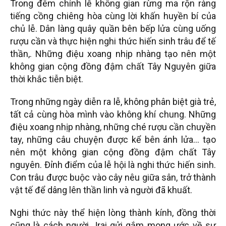
Trong đêm chính lễ không gian rừng ma rộn ràng
tiếng cồng chiêng hòa cùng lời khấn huyền bí của
chủ lễ. Dân làng quây quần bên bếp lửa cùng uống
rượu cần và thực hiện nghi thức hiến sinh trâu để tế
thần,. Những điệu xoang nhịp nhàng tạo nên một
không gian cộng đồng đậm chất Tây Nguyên giữa
thời khắc tiễn biệt.
Trong những ngày diễn ra lễ, không phân biệt già trẻ,
tất cả cùng hòa mình vào không khí chung. Những
điệu xoang nhịp nhàng, những ché rượu cần chuyền
tay, những câu chuyện được kể bên ánh lửa… tạo
nên một không gian cộng đồng đậm chất Tây
nguyên. Đỉnh điểm của lễ hội là nghi thức hiến sinh.
Con trâu được buộc vào cây nêu giữa sân, trở thành
vật tế để dâng lên thần linh và người đã khuất.
Nghi thức này thể hiện lòng thành kính, đồng thời
cũng là cách người Jrai gửi gắm mong ước về sự