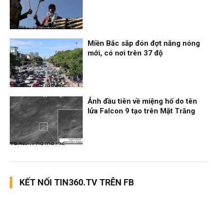
Thời sự
08/08/26, 18:21
Miền Bắc sắp đón đợt nắng nóng
mới, có nơi trên 37 độ
Thời sự
08/08/26, 18:19
Ảnh đầu tiên về miệng hố do tên
lửa Falcon 9 tạo trên Mặt Trăng
Thời sự
08/08/26, 18:16
KẾT NỐI TIN360.TV TRÊN FB