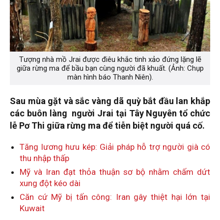
Tượng nhà mồ Jrai được điêu khắc tinh xảo đứng lặng lẽ
giữa rừng ma để bầu bạn cùng người đã khuất. (Ảnh: Chụp
màn hình báo Thanh Niên).
Sau mùa gặt và sắc vàng dã quỳ bắt đầu lan khắp
các buôn làng người Jrai tại Tây Nguyên tổ chức
lễ Pơ Thi giữa rừng ma để tiễn biệt người quá cố.
Tăng lương hưu kép: Giải pháp hỗ trợ người già có
thu nhập thấp
Mỹ và Iran đạt thỏa thuận sơ bộ nhằm chấm dứt
xung đột kéo dài
Căn cứ Mỹ bị tấn công: Iran gây thiệt hại lớn tại
Kuwait