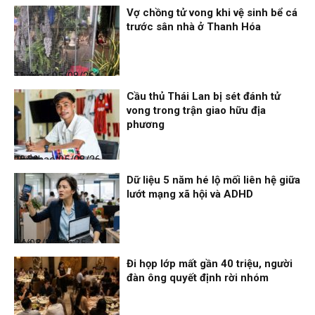
Vợ chồng tử vong khi vệ sinh bể cá
trước sân nhà ở Thanh Hóa
Thời sự
05/08/26, 11:44
Cầu thủ Thái Lan bị sét đánh tử
vong trong trận giao hữu địa
phương
Thể thao
05/08/26, 08:39
Dữ liệu 5 năm hé lộ mối liên hệ giữa
lướt mạng xã hội và ADHD
Đọc & Ngẫm
04/08/26, 16:25
Đi họp lớp mất gần 40 triệu, người
đàn ông quyết định rời nhóm