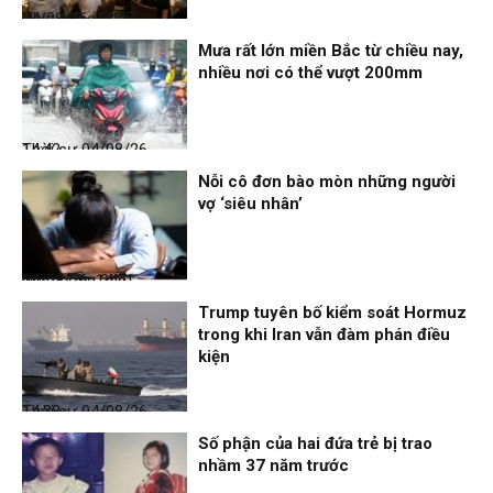
Nhịp sống 24h
04/08/26, 14:47
Mưa rất lớn miền Bắc từ chiều nay,
nhiều nơi có thể vượt 200mm
Thời sự
04/08/26, 14:42
Nỗi cô đơn bào mòn những người
vợ ‘siêu nhân’
Nhịp sống 24h
04/08/26, 14:41
Trump tuyên bố kiểm soát Hormuz
trong khi Iran vẫn đàm phán điều
kiện
Thời sự
04/08/26, 14:38
Số phận của hai đứa trẻ bị trao
nhầm 37 năm trước