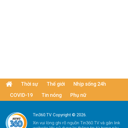
Thời sự
Thế giới
Nhịp sống 24h
COVID-19
Tin nóng
Phụ nữ
Tin360.TV Copyright © 2026.
Xin vui lòng ghi rõ nguồn
Tin360.TV
và gắn link