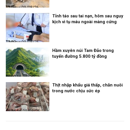
Thời sự
09/08/26, 12:08
Tỉnh táo sau tai nạn, hôm sau nguy
kịch vì tụ máu ngoài màng cứng
Thời sự
09/08/26, 12:03
Hầm xuyên núi Tam Đảo trong
tuyến đường 5.800 tỷ đồng
Điểm tin
09/08/26, 12:02
Thịt nhập khẩu giá thấp, chăn nuôi
trong nước chịu sức ép
Điểm tin
09/08/26, 11:55