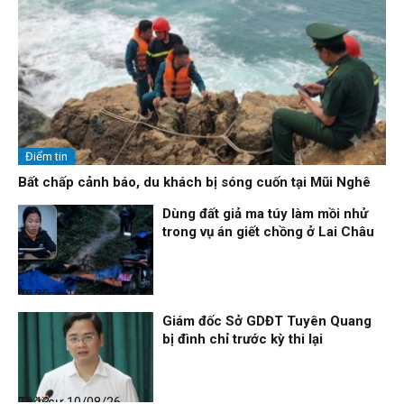
Điểm tin
Bất chấp cảnh báo, du khách bị sóng cuốn tại Mũi Nghê
Dùng đất giả ma túy làm mồi nhử
trong vụ án giết chồng ở Lai Châu
Thời sự
10/08/26, 08:38
Giám đốc Sở GDĐT Tuyên Quang
bị đình chỉ trước kỳ thi lại
Thời sự
10/08/26, 08:13