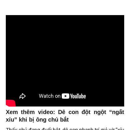
Xem thêm video: Dê con đột ngột “ngất
xỉu” khi bị ông chủ bắt
Thấy chủ đang đuổi bắt, dê con nhanh trí giả vờ “xỉu