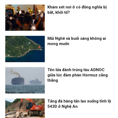
Khám xét nơi ở có đồng nghĩa bị
bắt, khởi tố?
Thời sự
09/08/26, 21:56
Mũi Nghê và buổi sáng không ai
mong muốn
Thời sự
09/08/26, 21:32
Tên lửa đánh trúng tàu ADNOC
giữa lúc đàm phán Hormuz căng
thẳng
Thời sự
09/08/26, 18:59
Tảng đá hàng tấn lao xuống tỉnh lộ
543D ở Nghệ An