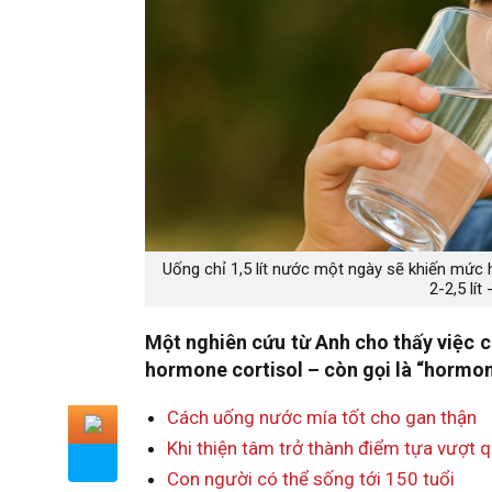
Uống chỉ 1,5 lít nước một ngày sẽ khiến mứ
2-2,5 lí
Một nghiên cứu từ Anh cho thấy việc c
hormone cortisol – còn gọi là “hormo
Cách uống nước mía tốt cho gan thận
Khi thiện tâm trở thành điểm tựa vượt 
Con người có thể sống tới 150 tuổi