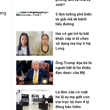
sinh?
ưng
5 lầm tưởng phổ biến
Nhịp sống 24h
07/08/26, 11:57
và giải mã về bệnh
tiểu đường
Hai cô gái trẻ bị bắt
khẩn cấp vì tổ chức
sử dụng ma túy ở Hạ
Long
Điểm tin
07/08/26, 10:40
Ông Trump dọa bỏ tù
người tiết lộ tin thiếu
đạn dược của Mỹ
Thời sự
07/08/26, 10:27
Lá đơn của cô ruột
hé lộ vụ mẹ giết con
trai trục lợi hơn 4 tỷ
đồng bảo hiểm