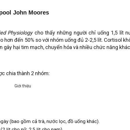
rpool John Moores
ied Physiology
cho thấy những người chỉ uống 1,5 lít n
o hơn đến 50% so với nhóm uống đủ 2-2,5 lít. Cortisol k
n gây hại tim mạch, chuyển hóa và nhiều chức năng khác
ợc chia thành 2 nhóm:
ngày (bao gồm cả trà, nước lọc, đồ uống khác).
2 lít cho nữ, 2,5 lít cho nam).