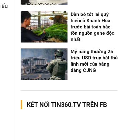
iểu
Thời sự
07/08/26, 08:38
Đàn bò tót lai quý
hiếm ở Khánh Hòa
trước bài toán bảo
tồn nguồn gene độc
nhất
Thời sự
06/08/26, 19:09
Mỹ nâng thưởng 25
triệu USD truy bắt thủ
lĩnh mới của băng
đảng CJNG
Thế giới
06/08/26, 19:05
KẾT NỐI TIN360.TV TRÊN FB