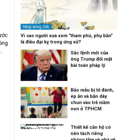
Nhịp sống 24h
ước
Vì sao người xưa xem “tham phú, phụ bần”
là điều đại kỵ trong ứng xử?
hông
.
Sắc lệnh mới của
ông Trump đối mặt
bài toán pháp lý
Điểm tin
07/08/26, 14:56
Bảo mẫu bị tố đánh,
ép ăn và bắn dây
chun vào trẻ mầm
non ở TPHCM
Thời sự
07/08/26, 12:51
Thiết kế căn hộ có
Thời sự
07/08/26, 12:00
nên tách riêng
phòng tắm và nhà vệ