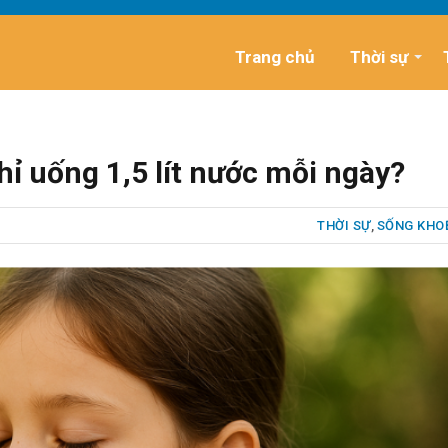
Trang chủ
Thời sự
chỉ uống 1,5 lít nước mỗi ngày?
THỜI SỰ
,
SỐNG KHO