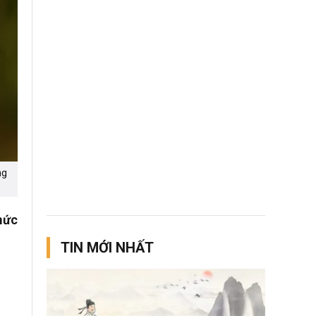
ng
mức
TIN MỚI NHẤT