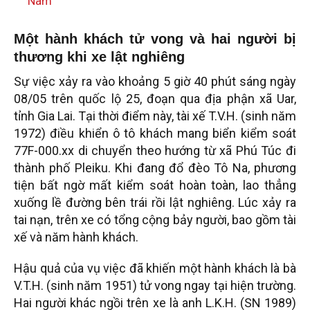
Nam
Một hành khách tử vong và hai người bị
thương khi xe lật nghiêng
Sự việc xảy ra vào khoảng 5 giờ 40 phút sáng ngày
08/05 trên quốc lộ 25, đoạn qua địa phận xã Uar,
tỉnh Gia Lai. Tại thời điểm này, tài xế T.V.H. (sinh năm
1972) điều khiển ô tô khách mang biển kiểm soát
77F-000.xx di chuyển theo hướng từ xã Phú Túc đi
thành phố Pleiku. Khi đang đổ đèo Tô Na, phương
tiện bất ngờ mất kiểm soát hoàn toàn, lao thẳng
xuống lề đường bên trái rồi lật nghiêng. Lúc xảy ra
tai nạn, trên xe có tổng cộng bảy người, bao gồm tài
xế và năm hành khách.
Hậu quả của vụ việc đã khiến một hành khách là bà
V.T.H. (sinh năm 1951) tử vong ngay tại hiện trường.
Hai người khác ngồi trên xe là anh L.K.H. (SN 1989)