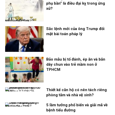
phụ bần” là điều đại kỵ trong ứng
xử?
Nhịp sống 24h
07/08/26, 19:37
Sắc lệnh mới của ông Trump đối
mặt bài toán pháp lý
Điểm tin
07/08/26, 14:56
Bảo mẫu bị tố đánh, ép ăn và bắn
dây chun vào trẻ mầm non ở
TPHCM
Thời sự
07/08/26, 12:51
Thiết kế căn hộ có nên tách riêng
Thời sự
07/08/26, 12:00
phòng tắm và nhà vệ sinh?
5 lầm tưởng phổ biến và giải mã về
Nhịp sống 24h
07/08/26, 11:57
bệnh tiểu đường