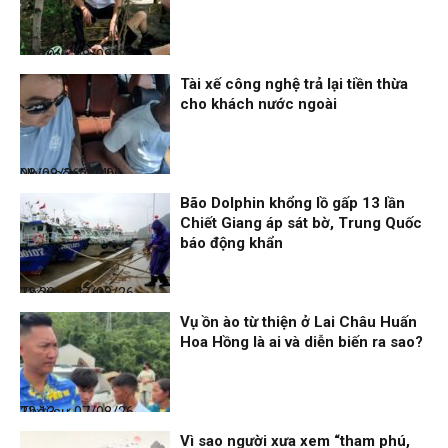
Thời sự
08/08/26, 13:10
Tài xế công nghệ trả lại tiền thừa
cho khách nước ngoài
Nhịp sống 24h
08/08/26, 09:06
Bão Dolphin khổng lồ gấp 13 lần
Chiết Giang áp sát bờ, Trung Quốc
báo động khẩn
Thời sự
07/08/26, 23:28
Vụ ồn ào từ thiện ở Lai Châu Huấn
Hoa Hồng là ai và diễn biến ra sao?
Thời sự
07/08/26, 22:13
Vì sao người xưa xem “tham phú,