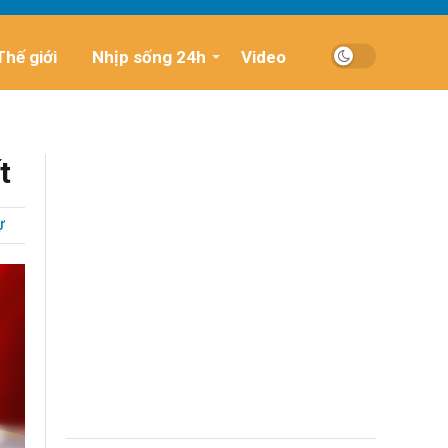
Thế giới
Nhịp sống 24h
Video
t
Ự