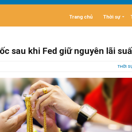
Trang chủ
Thời sự
ốc sau khi Fed giữ nguyên lãi suấ
THỜI S