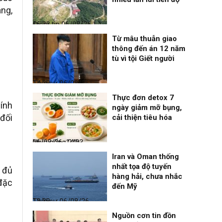
àng,
Điểm tin
06/08/26, 16:23
Từ mâu thuẫn giao
thông đến án 12 năm
tù vì tội Giết người
Thời sự
06/08/26, 14:28
Thực đơn detox 7
hính
ngày giảm mỡ bụng,
 đối
cải thiện tiêu hóa
Nhịp sống 24h
06/08/26, 14:23
Iran và Oman thống
nhất tọa độ tuyến
 đủ
hàng hải, chưa nhắc
 đặc
đến Mỹ
Thời sự
06/08/26, 12:38
Nguồn cơn tin đồn