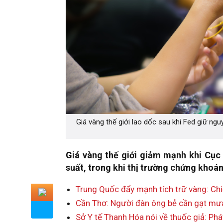
Giá vàng thế giới lao dốc sau khi Fed giữ ng
Giá vàng thế giới giảm mạnh khi Cục 
suất, trong khi thị trường chứng khoán
Trung Quốc đẩy mạnh tích trữ vàng: Ch
Cần Thơ: Người đàn ông bẻ cần gạt mưa
Sở Y tế Thanh Hóa nói về thuốc giả: Phá