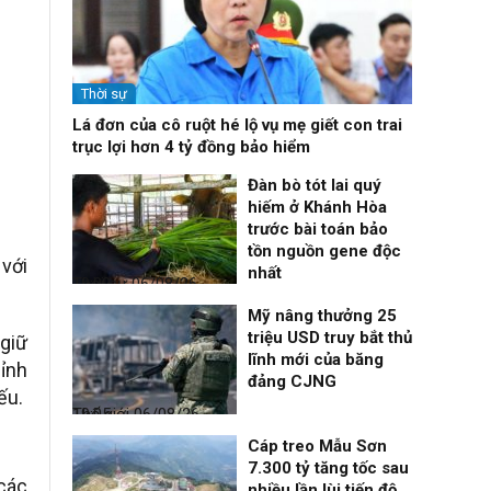
Thời sự
Lá đơn của cô ruột hé lộ vụ mẹ giết con trai
trục lợi hơn 4 tỷ đồng bảo hiểm
Đàn bò tót lai quý
hiếm ở Khánh Hòa
trước bài toán bảo
tồn nguồn gene độc
 với
nhất
Thời sự
06/08/26, 19:09
Mỹ nâng thưởng 25
triệu USD truy bắt thủ
 giữ
lĩnh mới của băng
hỉnh
đảng CJNG
ếu.
Thế giới
06/08/26, 19:05
Cáp treo Mẫu Sơn
7.300 tỷ tăng tốc sau
các
nhiều lần lùi tiến độ