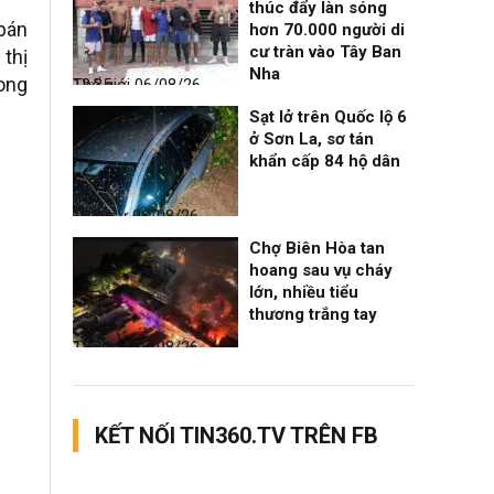
thúc đẩy làn sóng
(bán
hơn 70.000 người di
cư tràn vào Tây Ban
 thị
Nha
rong
Thế giới
06/08/26, 12:35
Sạt lở trên Quốc lộ 6
ở Sơn La, sơ tán
khẩn cấp 84 hộ dân
Thời sự
06/08/26, 12:33
Chợ Biên Hòa tan
hoang sau vụ cháy
lớn, nhiều tiểu
thương trắng tay
Thời sự
06/08/26, 12:30
KẾT NỐI TIN360.TV TRÊN FB