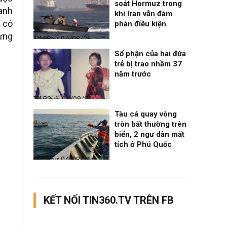
soát Hormuz trong
oanh
khi Iran vẫn đàm
a có
phán điều kiện
ừng
Thời sự
04/08/26, 14:38
Số phận của hai đứa
trẻ bị trao nhầm 37
năm trước
Thế giới
04/08/26, 14:32
Tàu cá quay vòng
tròn bất thường trên
biển, 2 ngư dân mất
tích ở Phú Quốc
Thời sự
04/08/26, 14:28
KẾT NỐI TIN360.TV TRÊN FB