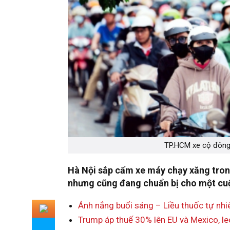
TP.HCM xe cộ đông 
Hà Nội sắp cấm xe máy chạy xăng tron
nhưng cũng đang chuẩn bị cho một cu
Ánh nắng buổi sáng – Liều thuốc tự nh
Trump áp thuế 30% lên EU và Mexico, le