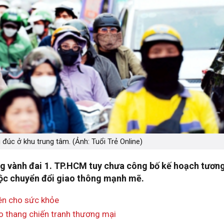
đúc ở khu trung tâm. (Ảnh: Tuổi Trẻ Online)
g vành đai 1. TP.HCM tuy chưa công bố kế hoạch tương
ộc chuyển đổi giao thông mạnh mẽ.
iên cho sức khỏe
o thang chiến tranh thương mại