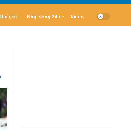
Thế giới
Nhịp sống 24h
Video
Ự