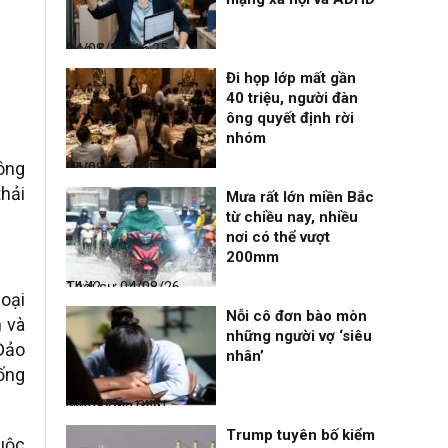
Đọc & Ngẫm
04/08/26, 16:25
Đi họp lớp mất gần
40 triệu, người đàn
ông quyết định rời
nhóm
ông
Nhịp sống 24h
04/08/26, 14:47
thải
Mưa rất lớn miền Bắc
từ chiều nay, nhiều
nơi có thể vượt
200mm
Thời sự
04/08/26, 14:42
loại
Nỗi cô đơn bào mòn
n và
những người vợ ‘siêu
Đảo
nhân’
ống
Nhịp sống 24h
04/08/26, 14:41
Trump tuyên bố kiểm
uộc