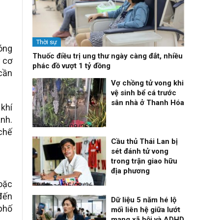
Thời sự
óng
Thuốc điều trị ung thư ngày càng đắt, nhiều
y cơ
phác đồ vượt 1 tỷ đồng
cần
Vợ chồng tử vong khi
vệ sinh bể cá trước
sân nhà ở Thanh Hóa
khí
anh.
Thời sự
05/08/26, 11:44
chế
Cầu thủ Thái Lan bị
sét đánh tử vong
trong trận giao hữu
địa phương
oặc
Thể thao
05/08/26, 08:39
 đến
Dữ liệu 5 năm hé lộ
phố
mối liên hệ giữa lướt
mạng xã hội và ADHD