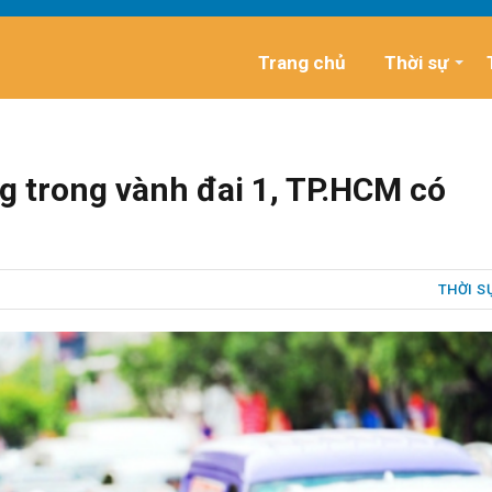
Trang chủ
Thời sự
g trong vành đai 1, TP.HCM có
THỜI S