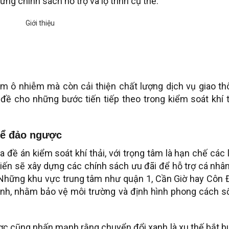
g chính sách hỗ trợ và lộ trình cụ thể.
ảm ô nhiễm mà còn cải thiện chất lượng dịch vụ giao th
 đề cho những bước tiến tiếp theo trong kiểm soát khí 
hể đảo ngược
 đề án kiểm soát khí thải, với trọng tâm là hạn chế các 
kiến sẽ xây dựng các chính sách ưu đãi để hỗ trợ cá nhâ
 Những khu vực trung tâm như quận 1, Cần Giờ hay Côn 
xanh, nhằm bảo vệ môi trường và định hình phong cách s
 cũng nhấn mạnh rằng chuyển đổi xanh là xu thế bắt b