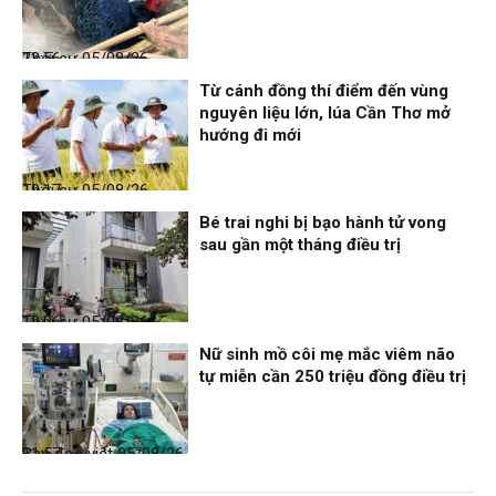
Thời sự
05/08/26, 23:56
Từ cánh đồng thí điểm đến vùng
nguyên liệu lớn, lúa Cần Thơ mở
hướng đi mới
Thời sự
05/08/26, 19:17
Bé trai nghi bị bạo hành tử vong
sau gần một tháng điều trị
Thời sự
05/08/26, 12:06
Nữ sinh mồ côi mẹ mắc viêm não
tự miễn cần 250 triệu đồng điều trị
Bạn đọc viết
05/08/26, 11:57