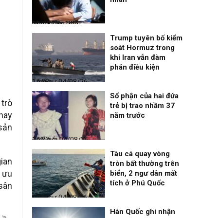
Nhịp sống 24h
04/08/26, 14:41
Trump tuyên bố kiểm
soát Hormuz trong
khi Iran vẫn đàm
phán điều kiện
Thời sự
04/08/26, 14:38
Số phận của hai đứa
 trò
trẻ bị trao nhầm 37
hay
năm trước
 sản
Thế giới
04/08/26, 14:32
Tàu cá quay vòng
gian
tròn bất thường trên
n ưu
biển, 2 ngư dân mất
tích ở Phú Quốc
sân
Thời sự
04/08/26, 14:28
Hàn Quốc ghi nhận