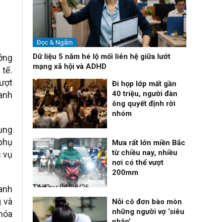
Đọc & Ngẫm
Dữ liệu 5 năm hé lộ mối liên hệ giữa lướt
ởng
mạng xã hội và ADHD
tế.
vượt
Đi họp lớp mất gần
40 triệu, người đàn
anh
ông quyết định rời
nhóm
Nhịp sống 24h
04/08/26, 14:47
ụng
phụ
Mưa rất lớn miền Bắc
từ chiều nay, nhiều
c vụ
nơi có thể vượt
200mm
Thời sự
04/08/26, 14:42
anh
g và
Nỗi cô đơn bào mòn
những người vợ ‘siêu
hóa
nhân’