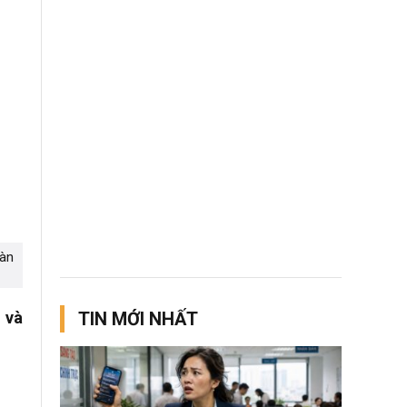
màn
 và
TIN MỚI NHẤT