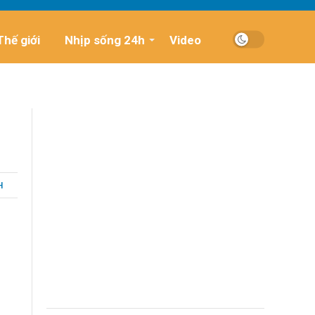
Thế giới
Nhịp sống 24h
Video
H