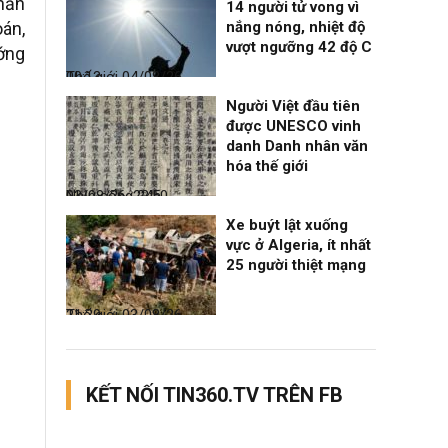
phần
14 người tử vong vì
oán,
nắng nóng, nhiệt độ
vượt ngưỡng 42 độ C
ớng
Thế giới
04/08/26, 00:13
Người Việt đầu tiên
được UNESCO vinh
danh Danh nhân văn
hóa thế giới
Nhịp sống 24h
03/08/26, 22:50
Xe buýt lật xuống
vực ở Algeria, ít nhất
25 người thiệt mạng
Thế giới
03/08/26, 21:29
KẾT NỐI TIN360.TV TRÊN FB