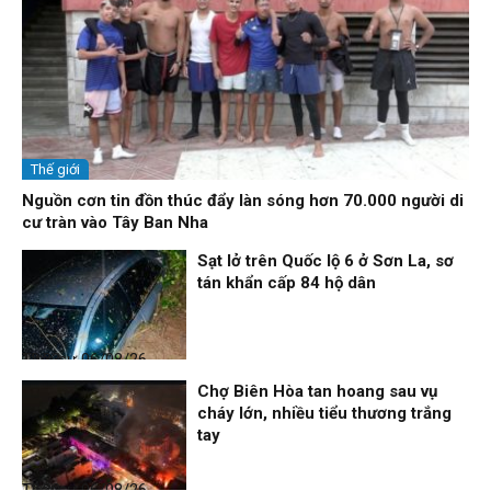
Thế giới
Nguồn cơn tin đồn thúc đẩy làn sóng hơn 70.000 người di
cư tràn vào Tây Ban Nha
Sạt lở trên Quốc lộ 6 ở Sơn La, sơ
tán khẩn cấp 84 hộ dân
Thời sự
06/08/26, 12:33
Chợ Biên Hòa tan hoang sau vụ
cháy lớn, nhiều tiểu thương trắng
tay
Thời sự
06/08/26, 12:30