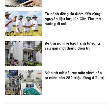
Thời sự
05/08/26, 23:56
Từ cánh đồng thí điểm đến vùng
nguyên liệu lớn, lúa Cần Thơ mở
hướng đi mới
Thời sự
05/08/26, 19:17
Bé trai nghi bị bạo hành tử vong
sau gần một tháng điều trị
Thời sự
05/08/26, 12:06
Nữ sinh mồ côi mẹ mắc viêm não
tự miễn cần 250 triệu đồng điều trị
Bạn đọc viết
05/08/26, 11:57