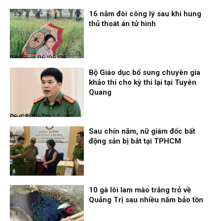
16 năm đòi công lý sau khi hung
thủ thoát án tử hình
Thế giới
06/08/26, 08:27
Bộ Giáo dục bổ sung chuyên gia
khảo thí cho kỳ thi lại tại Tuyên
Quang
Đọc & Ngẫm
06/08/26, 08:15
Sau chín năm, nữ giám đốc bất
động sản bị bắt tại TPHCM
Nhịp sống 24h
06/08/26, 00:00
10 gà lôi lam mào trắng trở về
Quảng Trị sau nhiều năm bảo tồn