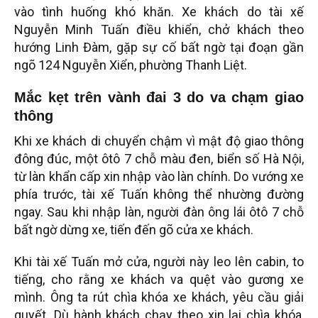
vào tình huống khó khăn. Xe khách do tài xế
Nguyễn Minh Tuấn điều khiển, chở khách theo
hướng Linh Đàm, gặp sự cố bất ngờ tại đoạn gần
ngõ 124 Nguyễn Xiển, phường Thanh Liệt.
Mắc kẹt trên vành đai 3 do va chạm giao
thông
Khi xe khách di chuyển chậm vì mật độ giao thông
đông đúc, một ôtô 7 chỗ màu đen, biển số Hà Nội,
từ làn khẩn cấp xin nhập vào làn chính. Do vướng xe
phía trước, tài xế Tuấn không thể nhường đường
ngay. Sau khi nhập làn, người đàn ông lái ôtô 7 chỗ
bất ngờ dừng xe, tiến đến gõ cửa xe khách.
Khi tài xế Tuấn mở cửa, người này leo lên cabin, to
tiếng, cho rằng xe khách va quệt vào gương xe
mình. Ông ta rút chìa khóa xe khách, yêu cầu giải
quyết. Dù hành khách chạy theo xin lại chìa khóa,