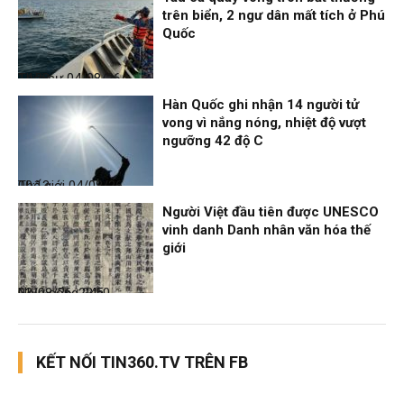
trên biển, 2 ngư dân mất tích ở Phú
Quốc
Thời sự
04/08/26, 14:28
Hàn Quốc ghi nhận 14 người tử
vong vì nắng nóng, nhiệt độ vượt
ngưỡng 42 độ C
Thế giới
04/08/26, 00:13
Người Việt đầu tiên được UNESCO
vinh danh Danh nhân văn hóa thế
giới
Nhịp sống 24h
03/08/26, 22:50
KẾT NỐI TIN360.TV TRÊN FB