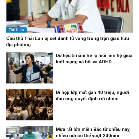
Thể thao
Cầu thủ Thái Lan bị sét đánh tử vong trong trận giao hữu
địa phương
Dữ liệu 5 năm hé lộ mối liên hệ giữa
lướt mạng xã hội và ADHD
Đọc & Ngẫm
04/08/26, 16:25
Đi họp lớp mất gần 40 triệu, người
đàn ông quyết định rời nhóm
Nhịp sống 24h
04/08/26, 14:47
Mưa rất lớn miền Bắc từ chiều nay,
nhiều nơi có thể vượt 200mm