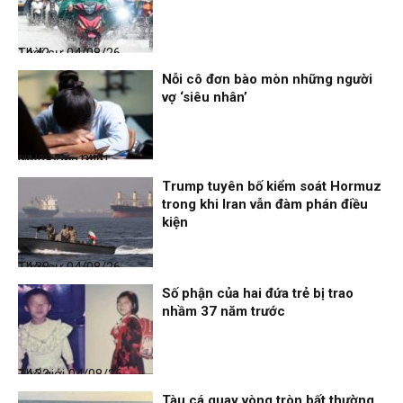
Thời sự
04/08/26, 14:42
Nỗi cô đơn bào mòn những người
vợ ‘siêu nhân’
Nhịp sống 24h
04/08/26, 14:41
Trump tuyên bố kiểm soát Hormuz
trong khi Iran vẫn đàm phán điều
kiện
Thời sự
04/08/26, 14:38
Số phận của hai đứa trẻ bị trao
nhầm 37 năm trước
Thế giới
04/08/26, 14:32
Tàu cá quay vòng tròn bất thường