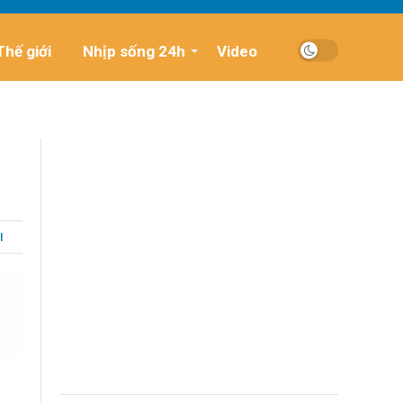
Thế giới
Nhịp sống 24h
Video
I