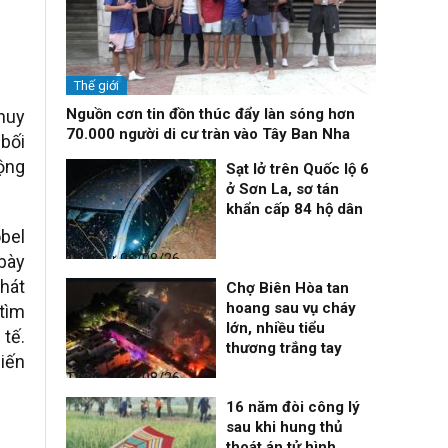
Thế giới
Nguồn cơn tin đồn thúc đẩy làn sóng hơn
huy
70.000 người di cư tràn vào Tây Ban Nha
bối
ộng
Sạt lở trên Quốc lộ 6
ở Sơn La, sơ tán
khẩn cấp 84 hộ dân
bel
Thời sự
06/08/26, 12:33
bày
hát
Chợ Biên Hòa tan
hoang sau vụ cháy
 tìm
lớn, nhiều tiểu
 tế.
thương trắng tay
hiến
Thời sự
06/08/26, 12:30
16 năm đòi công lý
sau khi hung thủ
thoát án tử hình