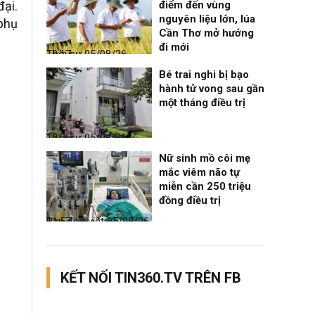
đại.
điểm đến vùng
nguyên liệu lớn, lúa
phụ
Cần Thơ mở hướng
đi mới
Thời sự
05/08/26, 19:17
Bé trai nghi bị bạo
hành tử vong sau gần
một tháng điều trị
Thời sự
05/08/26, 12:06
Nữ sinh mồ côi mẹ
mắc viêm não tự
miễn cần 250 triệu
đồng điều trị
Bạn đọc viết
05/08/26, 11:57
KẾT NỐI TIN360.TV TRÊN FB