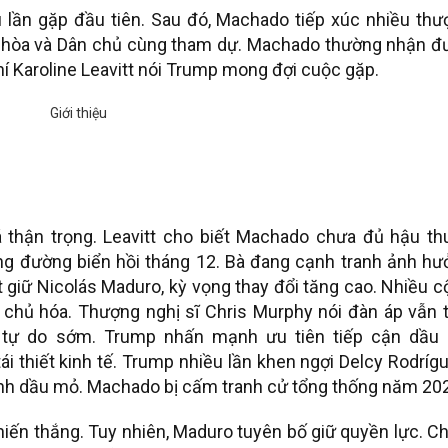
 lần gặp đầu tiên. Sau đó, Machado tiếp xúc nhiều thư
ộng hòa và Dân chủ cùng tham dự. Machado thường nhận 
í Karoline Leavitt nói Trump mong đợi cuộc gặp.
á thận trọng. Leavitt cho biết Machado chưa đủ hậu th
ng đường biển hồi tháng 12. Bà đang cạnh tranh ảnh hư
t giữ Nicolás Maduro, kỳ vọng thay đổi tăng cao. Nhiều 
chủ hóa. Thượng nghị sĩ Chris Murphy nói đàn áp vẫn t
 tự do sớm. Trump nhấn mạnh ưu tiên tiếp cận dầu
i thiết kinh tế. Trump nhiều lần khen ngợi Delcy Rodríg
ành dầu mỏ. Machado bị cấm tranh cử tổng thống năm 20
iến thắng. Tuy nhiên, Maduro tuyên bố giữ quyền lực. C