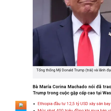
Tổng thống Mỹ Donald Trump (trái) và lãnh đ
Bà María Corina Machado nói đã tra
Trump trong cuộc gặp cấp cao tại Was
Ethiopia đầu tư 12,5 tỷ USD xây sân bay 
Mức phạt 400 triệu đồng khi mua bán v