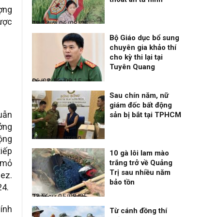
ợng
được
Thế giới
06/08/26, 08:27
Bộ Giáo dục bổ sung
chuyên gia khảo thí
cho kỳ thi lại tại
Tuyên Quang
Đọc & Ngẫm
06/08/26, 08:15
Sau chín năm, nữ
giám đốc bất động
uẫn
sản bị bắt tại TPHCM
ởng
cộng
Nhịp sống 24h
06/08/26, 00:00
iếp
10 gà lôi lam mào
 mỏ
trắng trở về Quảng
Trị sau nhiều năm
uez.
bảo tồn
24.
Thời sự
05/08/26, 23:56
hính
Từ cánh đồng thí