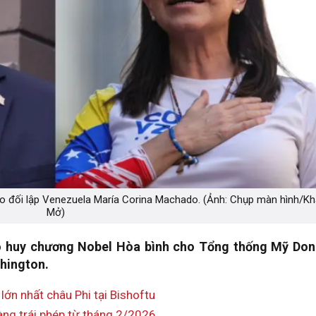
ạo đối lập Venezuela María Corina Machado. (Ảnh: Chụp màn hình/Kh
Mở)
o huy chương Nobel Hòa bình cho Tổng thống Mỹ Don
hington.
lớn nhất châu Phi tại Bishoftu
àng trái phép từ tháng 2/2026