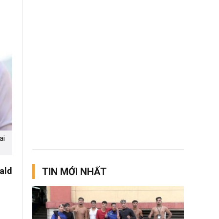
ai
ald
TIN MỚI NHẤT