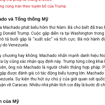
ng cùng Iran theo tuyên bố của Trump
ado và Tổng thống Mỹ
na Machado phát biểu hôm thứ Năm. Bà cho biết đã trao 
 Donald Trump. Cuộc gặp diễn ra tại Washington trong 
 tả buổi gặp là “xuất sắc” và tích cực. Bà nói hành đ
ự do Venezuela.
y chương hay không. Machado nhấn mạnh danh hiệu No
a Uy cũng xác nhận quy định này. Trump từng công khai 
iên, ông nói Machado là người chiến thắng hợp pháp. P
c gặp được đánh giá có tác động biểu tượng lớn. Machado
nezuela. Sự kiện thu hút sự chú ý của giới quan sát quốc
uận về Caracas. Nhiều nhà phân tích coi đây là bước đi c
ch của Mỹ