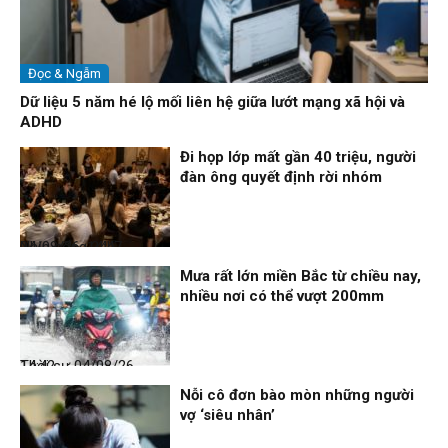
Đọc & Ngẫm
Dữ liệu 5 năm hé lộ mối liên hệ giữa lướt mạng xã hội và
ADHD
Đi họp lớp mất gần 40 triệu, người
đàn ông quyết định rời nhóm
Nhịp sống 24h
04/08/26, 14:47
Mưa rất lớn miền Bắc từ chiều nay,
nhiều nơi có thể vượt 200mm
Thời sự
04/08/26, 14:42
Nỗi cô đơn bào mòn những người
vợ ‘siêu nhân’