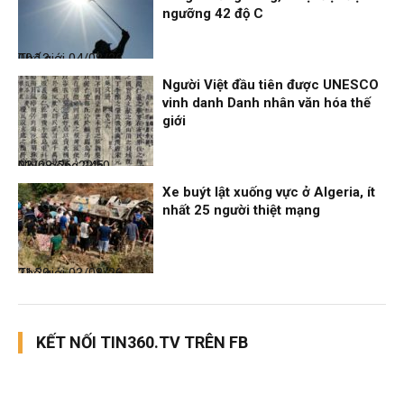
ngưỡng 42 độ C
Thế giới
04/08/26, 00:13
Người Việt đầu tiên được UNESCO
vinh danh Danh nhân văn hóa thế
giới
Nhịp sống 24h
03/08/26, 22:50
Xe buýt lật xuống vực ở Algeria, ít
nhất 25 người thiệt mạng
Thế giới
03/08/26, 21:29
KẾT NỐI TIN360.TV TRÊN FB