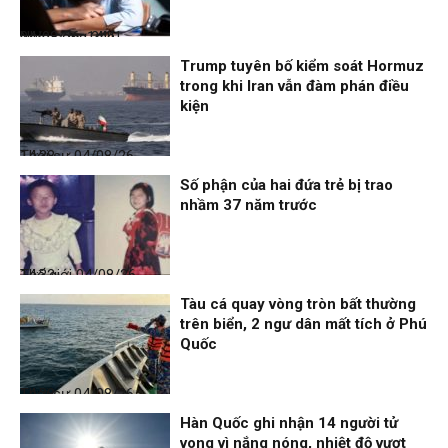
Nhịp sống 24h
04/08/26, 14:41
Trump tuyên bố kiểm soát Hormuz
trong khi Iran vẫn đàm phán điều
kiện
Thời sự
04/08/26, 14:38
Số phận của hai đứa trẻ bị trao
nhầm 37 năm trước
Thế giới
04/08/26, 14:32
Tàu cá quay vòng tròn bất thường
trên biển, 2 ngư dân mất tích ở Phú
Quốc
Thời sự
04/08/26, 14:28
Hàn Quốc ghi nhận 14 người tử
vong vì nắng nóng, nhiệt độ vượt