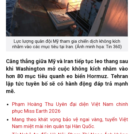
Lực lượng quân đội Mỹ tham gia chiến dịch không kích
nhằm vào các mục tiêu tại Iran. (Ảnh minh họa: Tin 360)
Căng thẳng giữa Mỹ và Iran tiếp tục leo thang sau
khi Washington mở cuộc không kích nhằm vào
hơn 80 mục tiêu quanh eo biển Hormuz. Tehran
lập tức tuyên bố sẽ có hành động đáp trả mạnh
mẽ.
Phạm Hoàng Thu Uyên đại diện Việt Nam chinh
phục Miss Earth 2026
Mang theo khát vọng bảo vệ ngai vàng, tuyển Việt
Nam miệt mài rèn quân tại Hàn Quốc.