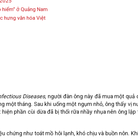
/2025
ảo hiểm” ở Quảng Nam
ục hưng văn hóa Việt
nfectious Diseases,
người đàn ông này đã mua một quả 
ong một tháng. Sau khi uống một ngụm nhỏ, ông thấy vị 
t hiện phần cùi dừa đã bị thối rữa nhầy nhụa nên ông lập
iệu chứng như toát mồ hôi lạnh, khó chịu và buồn nôn. Kh