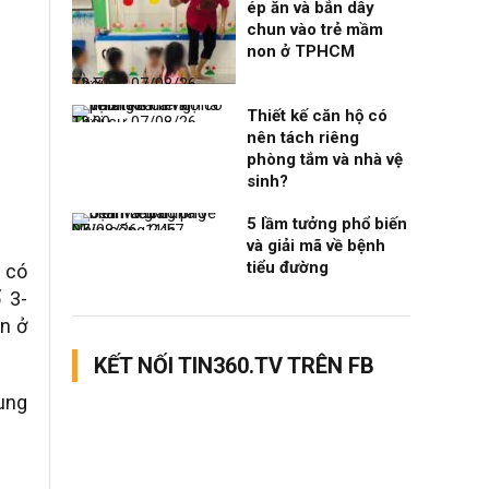
ép ăn và bắn dây
chun vào trẻ mầm
non ở TPHCM
Thời sự
07/08/26, 12:51
Thiết kế căn hộ có
Thời sự
07/08/26, 12:00
nên tách riêng
phòng tắm và nhà vệ
sinh?
5 lầm tưởng phổ biến
Nhịp sống 24h
07/08/26, 11:57
và giải mã về bệnh
tiểu đường
 có
 3-
ân ở
KẾT NỐI TIN360.TV TRÊN FB
rung