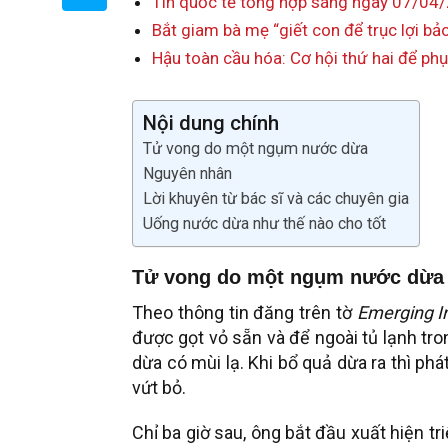
Tin quốc tế tổng hợp sáng ngày 07/04
Bắt giam bà mẹ “giết con để trục lợi b
Hậu toàn cầu hóa: Cơ hội thứ hai để ph
Nội dung chính
Tử vong do một ngụm nước dừa
Nguyên nhân
Lời khuyên từ bác sĩ và các chuyên gia
Uống nước dừa như thế nào cho tốt
Tử vong do một ngụm nước dừa
Theo thông tin đăng trên tờ
Emerging I
được gọt vỏ sẵn và để ngoài tủ lạnh tr
dừa có mùi lạ. Khi bổ quả dừa ra thì phá
vứt bỏ.
Chỉ ba giờ sau, ông bắt đầu xuất hiện tr