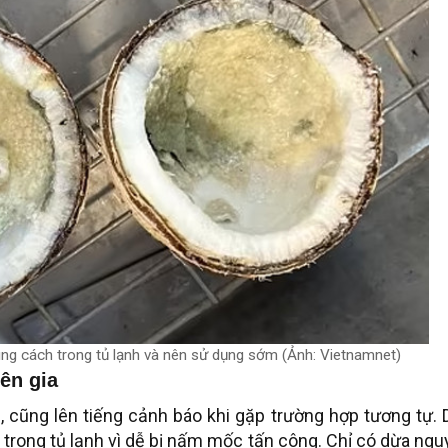
ng cách trong tủ lạnh và nên sử dụng sớm (Ảnh: Vietnamnet)
ên gia
 cũng lên tiếng cảnh báo khi gặp trường hợp tương tự.
trong tủ lạnh vì dễ bị nấm mốc tấn công. Chỉ có dừa ng