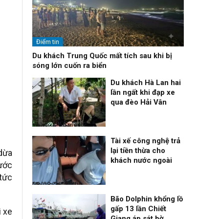
Điểm tin
Du khách Trung Quốc mất tích sau khi bị
sóng lớn cuốn ra biển
Du khách Hà Lan hai
lần ngất khi đạp xe
qua đèo Hải Vân
Thời sự
08/08/26, 13:10
Tài xế công nghệ trả
lại tiền thừa cho
dừa
khách nước ngoài
nước
 tức
Nhịp sống 24h
08/08/26, 09:06
Bão Dolphin khổng lồ
gấp 13 lần Chiết
i xe
Giang áp sát bờ,