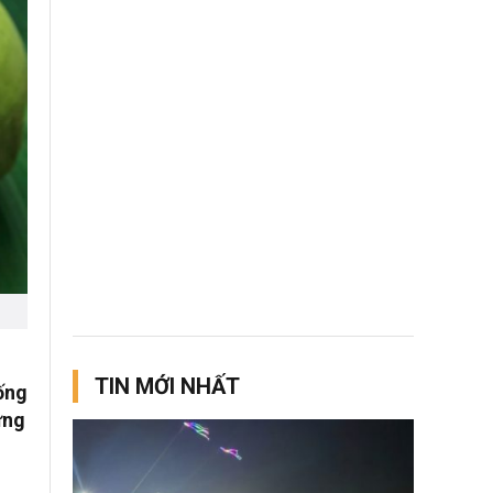
TIN MỚI NHẤT
ống
ưng