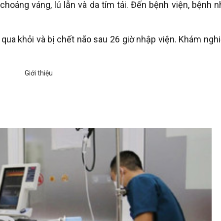
choáng váng, lú lẫn và da tím tái. Đến bệnh viện, bệnh 
g qua khỏi và bị chết não sau 26 giờ nhập viện. Khám ng