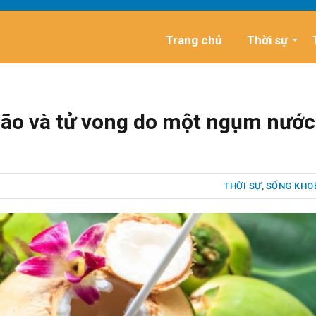
Trang chủ
Thời sự
não và tử vong do một ngụm nước
THỜI SỰ
,
SỐNG KHO