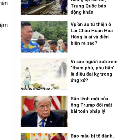
nhân
Trung Quốc báo
động khẩn
Thời sự
07/08/26, 23:28
hiệm
Vụ ồn ào từ thiện ở
Lai Châu Huấn Hoa
Hồng là ai và diễn
biến ra sao?
Thời sự
07/08/26, 22:13
Vì sao người xưa xem
“tham phú, phụ bần”
là điều đại kỵ trong
ứng xử?
Nhịp sống 24h
07/08/26, 19:37
Sắc lệnh mới của
ông Trump đối mặt
bài toán pháp lý
Điểm tin
07/08/26, 14:56
Bảo mẫu bị tố đánh,