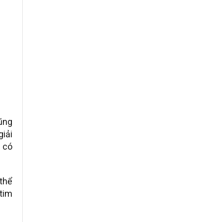
ũng
giải
u có
thể
 tim