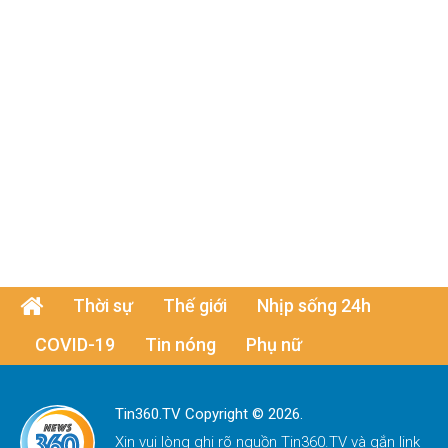
Thời sự
Thế giới
Nhịp sống 24h
COVID-19
Tin nóng
Phụ nữ
Tin360.TV Copyright © 2026.
Xin vui lòng ghi rõ nguồn
Tin360.TV
và gắn link