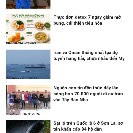
Thời sự
06/08/26, 14:28
Thực đơn detox 7 ngày giảm mỡ
bụng, cải thiện tiêu hóa
Nhịp sống 24h
06/08/26, 14:23
Iran và Oman thống nhất tọa độ
tuyến hàng hải, chưa nhắc đến Mỹ
Thời sự
06/08/26, 12:38
Nguồn cơn tin đồn thúc đẩy làn
sóng hơn 70.000 người di cư tràn
vào Tây Ban Nha
Thế giới
06/08/26, 12:35
Sạt lở trên Quốc lộ 6 ở Sơn La, sơ
tán khẩn cấp 84 hộ dân