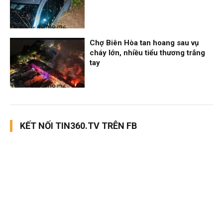
Thời sự
06/08/26, 12:33
Chợ Biên Hòa tan hoang sau vụ
cháy lớn, nhiều tiểu thương trắng
tay
Thời sự
06/08/26, 12:30
KẾT NỐI TIN360.TV TRÊN FB