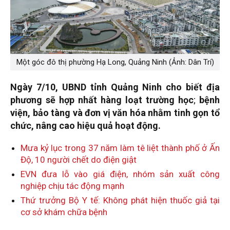
Một góc đô thị phường Hạ Long, Quảng Ninh (Ảnh: Dân Trí)
Ngày 7/10, UBND tỉnh Quảng Ninh cho biết địa
phương sẽ hợp nhất hàng loạt trường học
;
bệnh
viện, bảo tàng và đơn vị văn hóa nhằm tinh gọn tổ
chức, nâng cao hiệu quả hoạt động.
Mưa kỷ lục trong 37 năm làm tê liệt thành phố ở Ấn
Độ, 10 người chết do điện giật
EVN đưa lỗ vào giá điện, nhóm sản xuất công
nghiệp chịu tác động mạnh
Thứ trưởng Bộ Y tế: Không phát hiện thuốc giả tại
cơ sở khám chữa bệnh