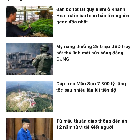
Đàn bò tót lai quý hiếm ở Khánh
Hòa trước bài toán bảo tồn nguồn
gene độc nhất
Thời sự
06/08/26, 19:09
Mỹ nâng thưởng 25 triệu USD truy
bắt thủ lĩnh mới của băng đảng
CJNG
Thế giới
06/08/26, 19:05
Cáp treo Mẫu Sơn 7.300 tỷ tăng
tốc sau nhiều lần lùi tiến độ
Điểm tin
06/08/26, 16:23
Từ mâu thuẫn giao thông đến án
12 năm tù vì tội Giết người