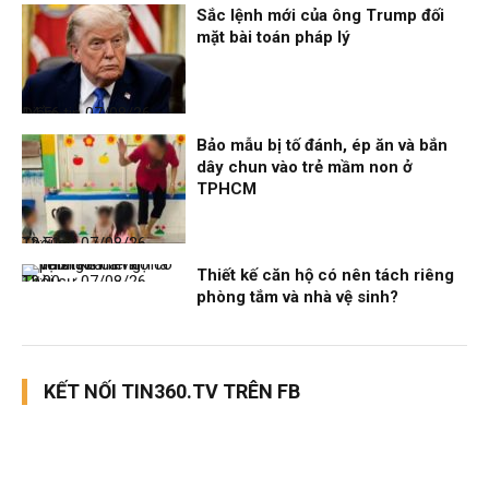
Sắc lệnh mới của ông Trump đối
mặt bài toán pháp lý
Điểm tin
07/08/26, 14:56
Bảo mẫu bị tố đánh, ép ăn và bắn
dây chun vào trẻ mầm non ở
TPHCM
Thời sự
07/08/26, 12:51
Thiết kế căn hộ có nên tách riêng
Thời sự
07/08/26, 12:00
phòng tắm và nhà vệ sinh?
KẾT NỐI TIN360.TV TRÊN FB