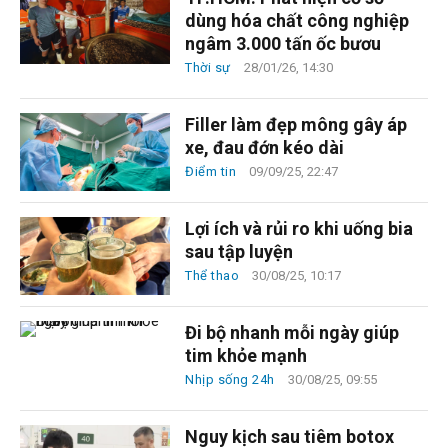
dùng hóa chất công nghiệp
ngâm 3.000 tấn ốc bươu
Thời sự
28/01/26, 14:30
Filler làm đẹp mông gây áp
xe, đau đớn kéo dài
Điểm tin
09/09/25, 22:47
Lợi ích và rủi ro khi uống bia
sau tập luyện
Thể thao
30/08/25, 10:17
Đi bộ nhanh mỗi ngày giúp
tim khỏe mạnh
Nhịp sống 24h
30/08/25, 09:55
Nguy kịch sau tiêm botox