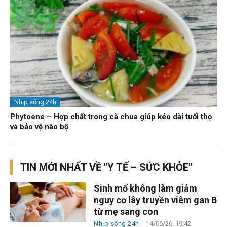
Nhịp sống 24h
Phytoene – Hợp chất trong cà chua giúp kéo dài tuổi thọ
và bảo vệ não bộ
TIN MỚI NHẤT VỀ "Y TẾ – SỨC KHỎE"
Sinh mổ không làm giảm
nguy cơ lây truyền viêm gan B
từ mẹ sang con
Nhịp sống 24h
14/06/26, 19:42