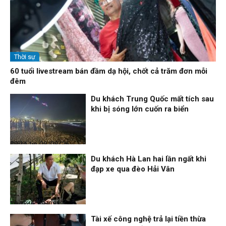
Thời sự
60 tuổi livestream bán đầm dạ hội, chốt cả trăm đơn mỗi
đêm
Du khách Trung Quốc mất tích sau
khi bị sóng lớn cuốn ra biển
Điểm tin
08/08/26, 13:11
Du khách Hà Lan hai lần ngất khi
đạp xe qua đèo Hải Vân
Thời sự
08/08/26, 13:10
Tài xế công nghệ trả lại tiền thừa