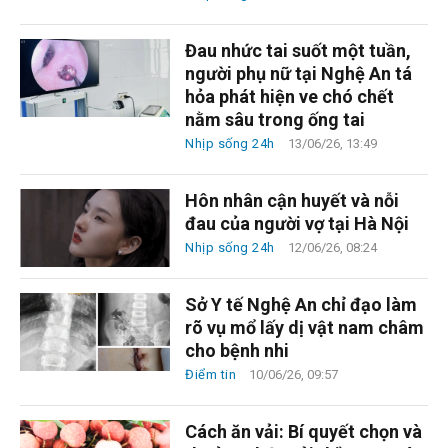
Đau nhức tai suốt một tuần,
người phụ nữ tại Nghệ An tá
hỏa phát hiện ve chó chết
nằm sâu trong ống tai
Nhịp sống 24h
13/06/26, 13:49
Hôn nhân cận huyết và nỗi
đau của người vợ tại Hà Nội
Nhịp sống 24h
12/06/26, 08:24
Sở Y tế Nghệ An chỉ đạo làm
rõ vụ mổ lấy dị vật nam châm
cho bệnh nhi
Điểm tin
10/06/26, 09:57
Cách ăn vải: Bí quyết chọn và