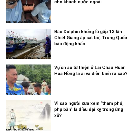
cho khách nước ngoài
Nhịp sống 24h
08/08/26, 09:06
Bão Dolphin khổng lồ gấp 13 lần
Chiết Giang áp sát bờ, Trung Quốc
báo động khẩn
Thời sự
07/08/26, 23:28
Vụ ồn ào từ thiện ở Lai Châu Huấn
Hoa Hồng là ai và diễn biến ra sao?
Thời sự
07/08/26, 22:13
Vì sao người xưa xem “tham phú,
phụ bần” là điều đại kỵ trong ứng
xử?
Nhịp sống 24h
07/08/26, 19:37