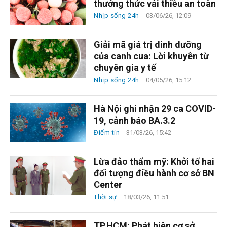
thưởng thức vải thiều an toàn
Nhịp sống 24h
03/06/26, 12:09
Giải mã giá trị dinh dưỡng
của canh cua: Lời khuyên từ
chuyên gia y tế
Nhịp sống 24h
04/05/26, 15:12
Hà Nội ghi nhận 29 ca COVID-
19, cảnh báo BA.3.2
Điểm tin
31/03/26, 15:42
Lừa đảo thẩm mỹ: Khởi tố hai
đối tượng điều hành cơ sở BN
Center
Thời sự
18/03/26, 11:51
TP.HCM: Phát hiện cơ sở