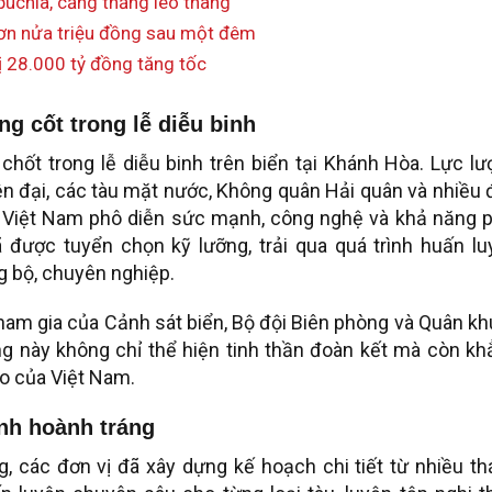
uchia, căng thẳng leo thang
hơn nửa triệu đồng sau một đêm
ị 28.000 tỷ đồng tăng tốc
g cốt trong lễ diễu binh
hốt trong lễ diễu binh trên biển tại Khánh Hòa. Lực l
n đại, các tàu mặt nước, Không quân Hải quân và nhiều
ân Việt Nam phô diễn sức mạnh, công nghệ và khả năng p
ã được tuyển chọn kỹ lưỡng, trải qua quá trình huấn lu
g bộ, chuyên nghiệp.
tham gia của Cảnh sát biển, Bộ đội Biên phòng và Quân kh
ng này không chỉ thể hiện tinh thần đoàn kết mà còn kh
o của Việt Nam.
inh hoành tráng
, các đơn vị đã xây dựng kế hoạch chi tiết từ nhiều th