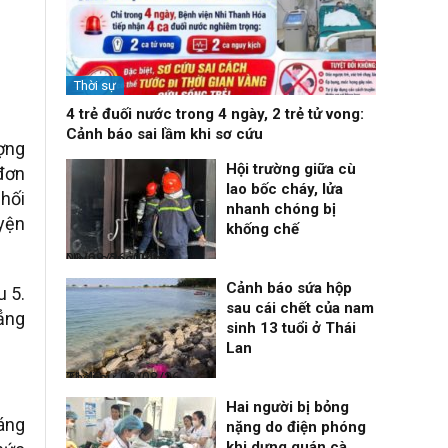
Thời sự
4 trẻ đuối nước trong 4 ngày, 2 trẻ tử vong:
Cảnh báo sai lầm khi sơ cứu
ượng
Hội trường giữa cù
 đơn
lao bốc cháy, lửa
hối
nhanh chóng bị
yện
khống chế
Nhịp sống 24h
09/08/26, 08:16
Cảnh báo sứa hộp
u 5.
sau cái chết của nam
ẳng
sinh 13 tuổi ở Thái
Lan
Thời sự
08/08/26, 21:46
Hai người bị bỏng
áng
nặng do điện phóng
khi dựng quán cà