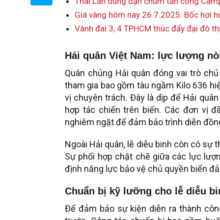
Thái Lan dùng đạn chùm tấn công Camp
Giá vàng hôm nay 26.7.2025: Bốc hơi 
Vành đai 3, 4 TPHCM thúc đẩy đại đô th
Hải quân Việt Nam: lực lượng nòn
Quân chủng Hải quân đóng vai trò chủ c
tham gia bao gồm tàu ngầm Kilo 636 hiệ
vị chuyên trách. Đây là dịp để Hải qu
hợp tác chiến trên biển. Các đơn vị đ
nghiêm ngặt để đảm bảo trình diễn đồn
Ngoài Hải quân, lễ diễu binh còn có sự 
Sự phối hợp chặt chẽ giữa các lực lượ
định năng lực bảo vệ chủ quyền biển đả
Chuẩn bị kỹ lưỡng cho lễ diễu b
Để đảm bảo sự kiện diễn ra thành công