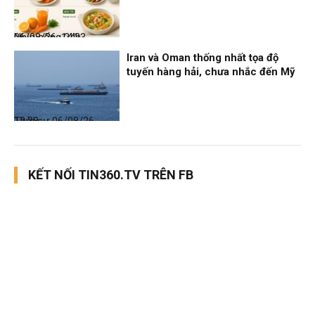
Nhịp sống 24h
06/08/26, 14:23
Iran và Oman thống nhất tọa độ
tuyến hàng hải, chưa nhắc đến Mỹ
Thời sự
06/08/26, 12:38
KẾT NỐI TIN360.TV TRÊN FB