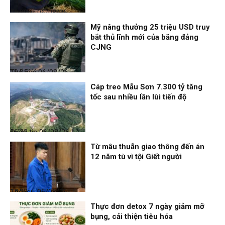
Thời sự
06/08/26, 19:09
Mỹ nâng thưởng 25 triệu USD truy
bắt thủ lĩnh mới của băng đảng
CJNG
Thế giới
06/08/26, 19:05
Cáp treo Mẫu Sơn 7.300 tỷ tăng
tốc sau nhiều lần lùi tiến độ
Điểm tin
06/08/26, 16:23
Từ mâu thuẫn giao thông đến án
12 năm tù vì tội Giết người
Thời sự
06/08/26, 14:28
Thực đơn detox 7 ngày giảm mỡ
bụng, cải thiện tiêu hóa