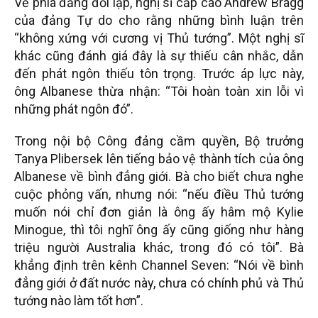
Về phía đảng đối lập, nghị sĩ cấp cao Andrew Bragg
của đảng Tự do cho rằng những bình luận trên
“không xứng với cương vị Thủ tướng”. Một nghị sĩ
khác cũng đánh giá đây là sự thiếu cân nhắc, dẫn
đến phát ngôn thiếu tôn trọng. Trước áp lực này,
ông Albanese thừa nhận: “Tôi hoàn toàn xin lỗi vì
những phát ngôn đó”.
Trong nội bộ Công đảng cầm quyền, Bộ trưởng
Tanya Plibersek lên tiếng bảo vệ thành tích của ông
Albanese về bình đẳng giới. Bà cho biết chưa nghe
cuộc phỏng vấn, nhưng nói: “nếu điều Thủ tướng
muốn nói chỉ đơn giản là ông ấy hâm mộ Kylie
Minogue, thì tôi nghĩ ông ấy cũng giống như hàng
triệu người Australia khác, trong đó có tôi”. Bà
khẳng định trên kênh Channel Seven: “Nói về bình
đẳng giới ở đất nước này, chưa có chính phủ và Thủ
tướng nào làm tốt hơn”.