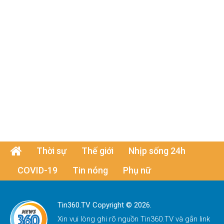
Thời sự
Thế giới
Nhịp sống 24h
COVID-19
Tin nóng
Phụ nữ
Tin360.TV Copyright © 2026.
Xin vui lòng ghi rõ nguồn
Tin360.TV
và gắn link