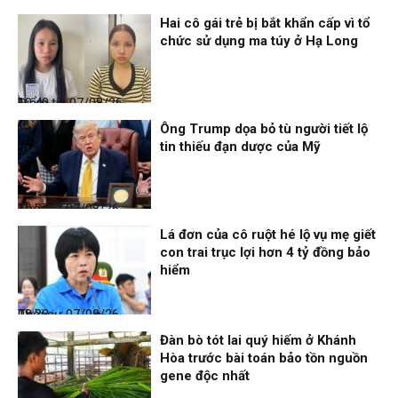
Hai cô gái trẻ bị bắt khẩn cấp vì tổ
chức sử dụng ma túy ở Hạ Long
Điểm tin
07/08/26, 10:40
Ông Trump dọa bỏ tù người tiết lộ
tin thiếu đạn dược của Mỹ
Thời sự
07/08/26, 10:27
Lá đơn của cô ruột hé lộ vụ mẹ giết
con trai trục lợi hơn 4 tỷ đồng bảo
hiểm
Thời sự
07/08/26, 08:38
Đàn bò tót lai quý hiếm ở Khánh
Hòa trước bài toán bảo tồn nguồn
gene độc nhất