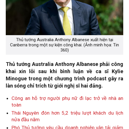
Thủ tướng Australia Anthony Albanese xuất hiện tại
Canberra trong một sự kiện công khai. (Ảnh minh họa: Tin
360)
Thủ tướng Australia Anthony Albanese phải công
khai xin lỗi sau khi bình luận về ca sĩ Kylie
Minogue trong một chương trình podcast gây ra
làn sóng chỉ trích từ giới nghị sĩ hai đảng.
Công an hỗ trợ người phụ nữ đi lạc trở về nhà an
toàn
Thái Nguyên đón hơn 5,2 triệu lượt khách du lịch
nửa đầu năm
Phó Thủ tướng yêu cầu doanh nghiệp vận tải giảm