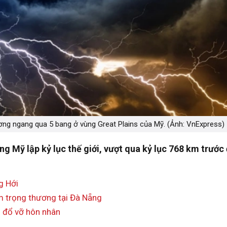
hương ngang qua 5 bang ở vùng Great Plains của Mỹ. (Ảnh: VnExpress)
g Mỹ lập kỷ lục thế giới, vượt qua kỷ lục 768 km trước
g Hới
m trọng thương tại Đà Nẵng
n đổ vỡ hôn nhân