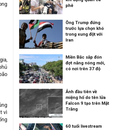
rong
phê
Thời sự
08/08/26, 18:25
Ông Trump đứng
trước lựa chọn khó
trong xung đột với
Iran
Thời sự
08/08/26, 18:21
Miền Bắc sắp đón
ia,
đợt nắng nóng mới,
phủ
có nơi trên 37 độ
bão
Thời sự
08/08/26, 18:19
Ảnh đầu tiên về
miệng hố do tên lửa
Falcon 9 tạo trên Mặt
húng
Trăng
t vì
Thời sự
08/08/26, 18:16
uống
60 tuổi livestream