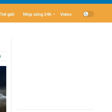
Thế giới
Nhịp sống 24h
Video
I