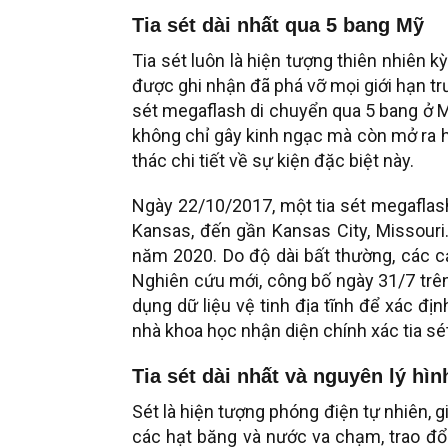
Tia sét dài nhất qua 5 bang Mỹ
Tia sét luôn là hiện tượng thiên nhiên k
được ghi nhận đã phá vỡ mọi giới hạn t
sét megaflash di chuyển qua 5 bang ở Mỹ,
không chỉ gây kinh ngạc mà còn mở ra h
thác chi tiết về sự kiện đặc biệt này.
Ngày 22/10/2017, một tia sét megaflash
Kansas, đến gần Kansas City, Missouri.
năm 2020. Do độ dài bất thường, các c
Nghiên cứu mới, công bố ngày 31/7 trên 
dụng dữ liệu vệ tinh địa tĩnh để xác đị
nhà khoa học nhận diện chính xác tia sét
Tia sét dài nhất và nguyên lý hìn
Sét là hiện tượng phóng điện tự nhiên, 
các hạt băng và nước va chạm, trao đổi 