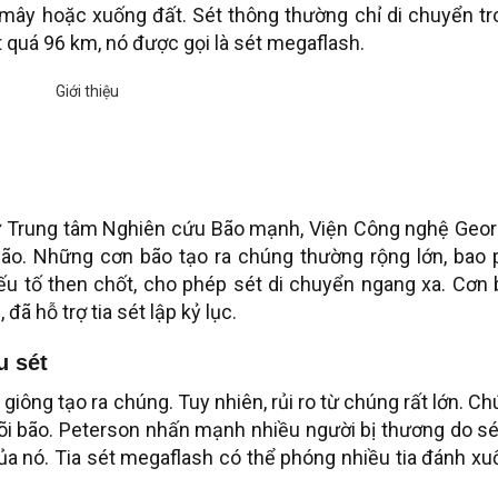
a mây hoặc xuống đất. Sét thông thường chỉ di chuyển t
quá 96 km, nó được gọi là sét megaflash.
từ Trung tâm Nghiên cứu Bão mạnh, Viện Công nghệ Georg
bão. Những cơn bão tạo ra chúng thường rộng lớn, bao 
ếu tố then chốt, cho phép sét di chuyển ngang xa. Cơn 
đã hỗ trợ tia sét lập kỷ lục.
u sét
giông tạo ra chúng. Tuy nhiên, rủi ro từ chúng rất lớn. C
lõi bão. Peterson nhấn mạnh nhiều người bị thương do sé
a nó. Tia sét megaflash có thể phóng nhiều tia đánh x