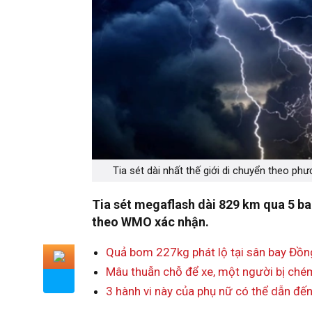
Tia sét dài nhất thế giới di chuyển theo p
Tia sét megaflash dài 829 km qua 5 ban
theo WMO xác nhận.
Quả bom 227kg phát lộ tại sân bay Đồn
Mâu thuẫn chỗ để xe, một người bị ché
3 hành vi này của phụ nữ có thể dẫn đế