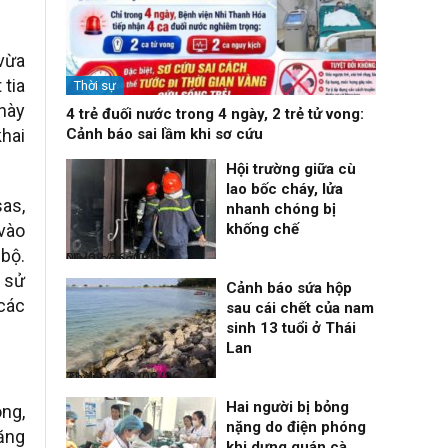
 vừa
 tia
Thời sự
 này
4 trẻ đuối nước trong 4 ngày, 2 trẻ tử vong:
khai
Cảnh báo sai lầm khi sơ cứu
Hội trường giữa cù
lao bốc cháy, lửa
sas,
nhanh chóng bị
 vào
khống chế
bộ.
Nhịp sống 24h
09/08/26, 08:16
, sử
Cảnh báo sứa hộp
 các
sau cái chết của nam
sinh 13 tuổi ở Thái
Lan
Thời sự
08/08/26, 21:46
Hai người bị bỏng
ông,
nặng do điện phóng
năng
khi dựng quán cà