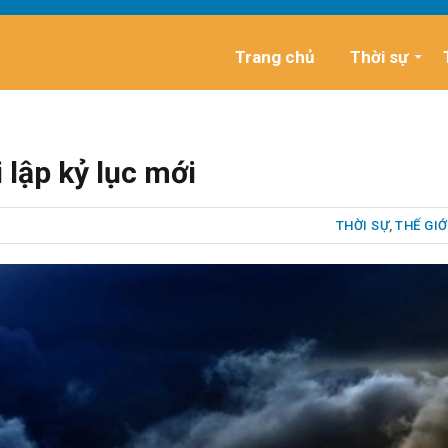
Trang chủ
Thời sự
i lập kỷ lục mới
THỜI SỰ
,
THẾ GIỚ