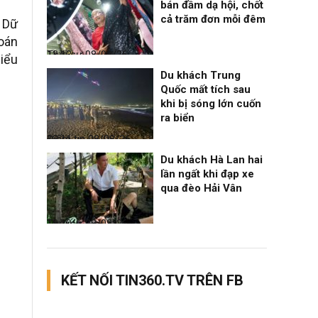
bán đầm dạ hội, chốt
cả trăm đơn mỗi đêm
 Dữ
đoán
Thời sự
08/08/26, 13:13
hiểu
Du khách Trung
Quốc mất tích sau
khi bị sóng lớn cuốn
ra biển
Điểm tin
08/08/26, 13:11
Du khách Hà Lan hai
lần ngất khi đạp xe
qua đèo Hải Vân
Thời sự
08/08/26, 13:10
KẾT NỐI TIN360.TV TRÊN FB