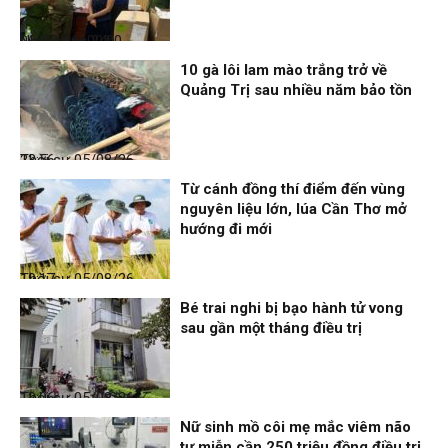
Nhịp sống 24h
06/08/26, 00:00
10 gà lôi lam mào trắng trở về
Quảng Trị sau nhiều năm bảo tồn
Thời sự
05/08/26, 23:56
Từ cánh đồng thí điểm đến vùng
nguyên liệu lớn, lúa Cần Thơ mở
hướng đi mới
Thời sự
05/08/26, 19:17
Bé trai nghi bị bạo hành tử vong
sau gần một tháng điều trị
Thời sự
05/08/26, 12:06
Nữ sinh mồ côi mẹ mắc viêm não
tự miễn cần 250 triệu đồng điều trị