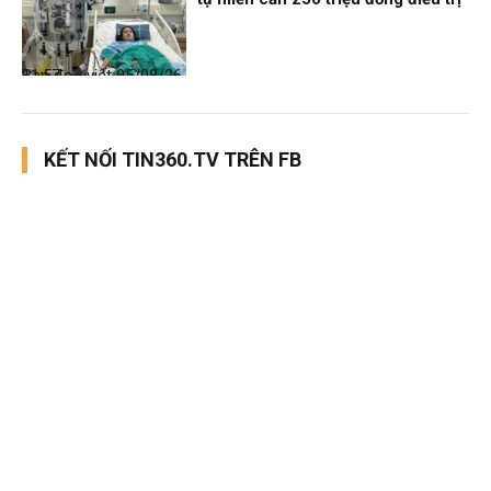
Bạn đọc viết
05/08/26, 11:57
KẾT NỐI TIN360.TV TRÊN FB