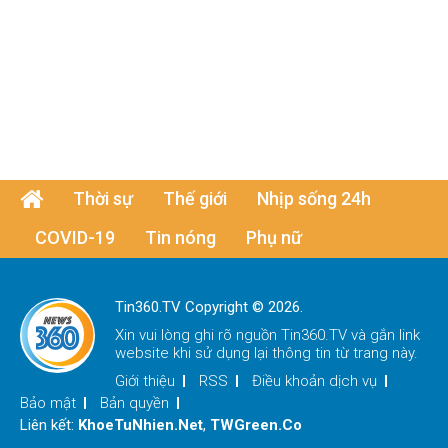
Thời sự
Thế giới
Nhịp sống 24h
COVID-19
Tin nóng
Phụ nữ
Tin360.TV Copyright © 2026.
Xin vui lòng ghi rõ nguồn
Tin360.TV
và gắn link
website khi sử dụng lại thông tin từ trang này.
Giới thiệu
RSS
Điều khoản dịch vụ
Bảo mật
Bản quyền
Liên kết:
KhoeTuNhien.Net
,
TWGreen.Co