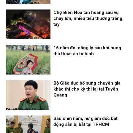
Thời sự
06/08/26, 12:33
Chợ Biên Hòa tan hoang sau vụ
cháy lớn, nhiều tiểu thương trắng
tay
Thời sự
06/08/26, 12:30
16 năm đòi công lý sau khi hung
thủ thoát án tử hình
Thế giới
06/08/26, 08:27
Bộ Giáo dục bổ sung chuyên gia
khảo thí cho kỳ thi lại tại Tuyên
Quang
Đọc & Ngẫm
06/08/26, 08:15
Sau chín năm, nữ giám đốc bất
động sản bị bắt tại TPHCM