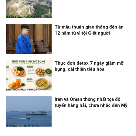
Điểm tin
06/08/26, 16:23
Từ mâu thuẫn giao thông đến án
12 năm tù vì tội Giết người
Thời sự
06/08/26, 14:28
Thực đơn detox 7 ngày giảm mỡ
bụng, cải thiện tiêu hóa
Nhịp sống 24h
06/08/26, 14:23
Iran và Oman thống nhất tọa độ
tuyến hàng hải, chưa nhắc đến Mỹ
Thời sự
06/08/26, 12:38