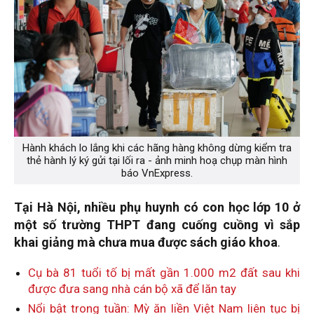
Hành khách lo lắng khi các hãng hàng không dừng kiểm tra
thẻ hành lý ký gửi tại lối ra - ảnh minh hoạ chụp màn hình
báo VnExpress.
Tại Hà Nội, nhiều phụ huynh có con học lớp 10 ở
một số trường THPT đang cuống cuồng
vì sắp
khai giảng mà chưa mua được sách giáo khoa
.
Cụ bà 81 tuổi tố bị mất gần 1.000 m2 đất sau khi
được đưa sang nhà cán bộ xã để lăn tay
Nổi bật trong tuần: Mỳ ăn liền Việt Nam liên tục bị