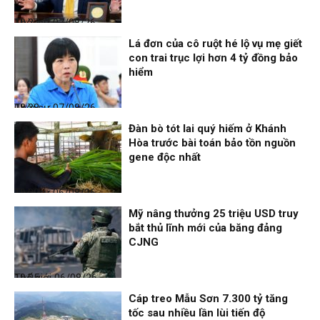
Thời sự
07/08/26, 10:27
Lá đơn của cô ruột hé lộ vụ mẹ giết
con trai trục lợi hơn 4 tỷ đồng bảo
hiểm
Thời sự
07/08/26, 08:38
Đàn bò tót lai quý hiếm ở Khánh
Hòa trước bài toán bảo tồn nguồn
gene độc nhất
Thời sự
06/08/26, 19:09
Mỹ nâng thưởng 25 triệu USD truy
bắt thủ lĩnh mới của băng đảng
CJNG
Thế giới
06/08/26, 19:05
Cáp treo Mẫu Sơn 7.300 tỷ tăng
tốc sau nhiều lần lùi tiến độ