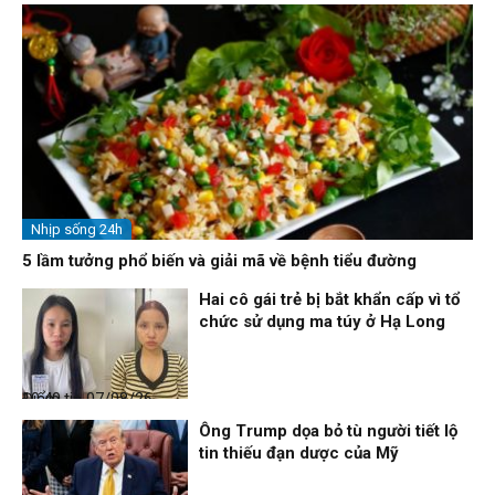
Nhịp sống 24h
5 lầm tưởng phổ biến và giải mã về bệnh tiểu đường
Hai cô gái trẻ bị bắt khẩn cấp vì tổ
chức sử dụng ma túy ở Hạ Long
Điểm tin
07/08/26, 10:40
Ông Trump dọa bỏ tù người tiết lộ
tin thiếu đạn dược của Mỹ