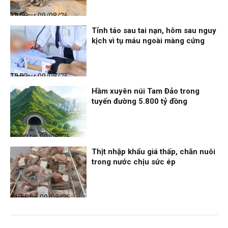
Thời sự
09/08/26, 12:08
Tỉnh táo sau tai nạn, hôm sau nguy
kịch vì tụ máu ngoài màng cứng
Thời sự
09/08/26, 12:03
Hầm xuyên núi Tam Đảo trong
tuyến đường 5.800 tỷ đồng
Điểm tin
09/08/26, 12:02
Thịt nhập khẩu giá thấp, chăn nuôi
trong nước chịu sức ép
Điểm tin
09/08/26, 11:55