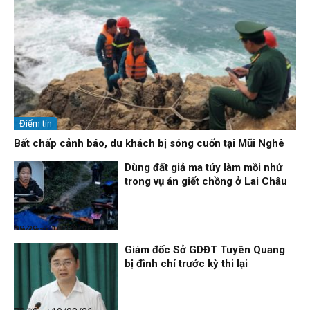
Điểm tin
Bất chấp cảnh báo, du khách bị sóng cuốn tại Mũi Nghê
Dùng đất giả ma túy làm mồi nhử
trong vụ án giết chồng ở Lai Châu
Thời sự
10/08/26, 08:38
Giám đốc Sở GDĐT Tuyên Quang
bị đình chỉ trước kỳ thi lại