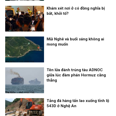
Thời sự
10/08/26, 08:13
Khám xét nơi ở có đồng nghĩa bị
bắt, khởi tố?
Thời sự
09/08/26, 21:56
Mũi Nghê và buổi sáng không ai
mong muốn
Thời sự
09/08/26, 21:32
Tên lửa đánh trúng tàu ADNOC
giữa lúc đàm phán Hormuz căng
thẳng
Thời sự
09/08/26, 18:59
Tảng đá hàng tấn lao xuống tỉnh lộ
543D ở Nghệ An