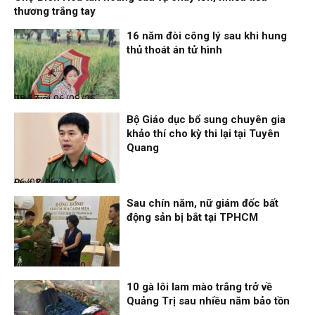
thương trắng tay
16 năm đòi công lý sau khi hung
thủ thoát án tử hình
Thế giới
06/08/26, 08:27
Bộ Giáo dục bổ sung chuyên gia
khảo thí cho kỳ thi lại tại Tuyên
Quang
Đọc & Ngẫm
06/08/26, 08:15
Sau chín năm, nữ giám đốc bất
động sản bị bắt tại TPHCM
Nhịp sống 24h
06/08/26, 00:00
10 gà lôi lam mào trắng trở về
Quảng Trị sau nhiều năm bảo tồn