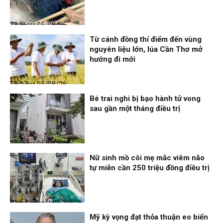
Thời sự
05/08/26, 23:56
Từ cánh đồng thí điểm đến vùng
nguyên liệu lớn, lúa Cần Thơ mở
hướng đi mới
Thời sự
05/08/26, 19:17
Bé trai nghi bị bạo hành tử vong
sau gần một tháng điều trị
Thời sự
05/08/26, 12:06
Nữ sinh mồ côi mẹ mắc viêm não
tự miễn cần 250 triệu đồng điều trị
Bạn đọc viết
05/08/26, 11:57
Mỹ kỳ vọng đạt thỏa thuận eo biển