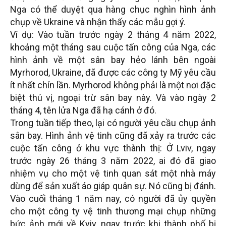
Nga có thể duyệt qua hàng chục nghìn hình ảnh
chụp về Ukraine và nhận thấy các mẫu gợi ý.
Ví dụ: Vào tuần trước ngày 2 tháng 4 năm 2022,
khoảng một tháng sau cuộc tấn công của Nga, các
hình ảnh về một sân bay hẻo lánh bên ngoài
Myrhorod, Ukraine, đã được các công ty Mỹ yêu cầu
ít nhất chín lần. Myrhorod không phải là một nơi đặc
biệt thú vị, ngoại trừ sân bay này. Và vào ngày 2
tháng 4, tên lửa Nga đã hạ cánh ở đó.
Trong tuần tiếp theo, lại có người yêu cầu chụp ảnh
sân bay. Hình ảnh vệ tinh cũng đã xảy ra trước các
cuộc tấn công ở khu vực thành thị: Ở Lviv, ngay
trước ngày 26 tháng 3 năm 2022, ai đó đã giao
nhiệm vụ cho một vệ tinh quan sát một nhà máy
dùng để sản xuất áo giáp quân sự. Nó cũng bị đánh.
Vào cuối tháng 1 năm nay, có người đã ủy quyền
cho một công ty vệ tinh thương mại chụp những
bức ảnh mới về Kyiv, ngay trước khi thành phố bị