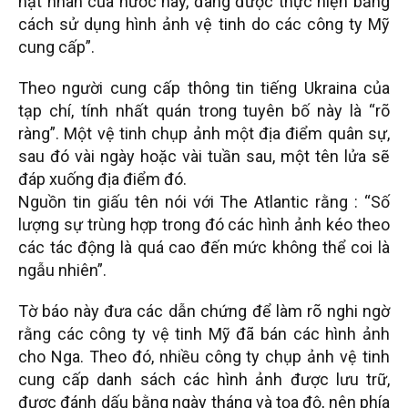
hạt nhân của nước này, đang được thực hiện bằng
cách sử dụng hình ảnh vệ tinh do các công ty Mỹ
cung cấp”.
Theo người cung cấp thông tin tiếng Ukraina của
tạp chí, tính nhất quán trong tuyên bố này là “rõ
ràng”. Một vệ tinh chụp ảnh một địa điểm quân sự,
sau đó vài ngày hoặc vài tuần sau, một tên lửa sẽ
đáp xuống địa điểm đó.
Nguồn tin giấu tên nói với The Atlantic rằng : “Số
lượng sự trùng hợp trong đó các hình ảnh kéo theo
các tác động là quá cao đến mức không thể coi là
ngẫu nhiên”.
Tờ báo này đưa các dẫn chứng để làm rõ nghi ngờ
rằng các công ty vệ tinh Mỹ đã bán các hình ảnh
cho Nga. Theo đó, nhiều công ty chụp ảnh vệ tinh
cung cấp danh sách các hình ảnh được lưu trữ,
được đánh dấu bằng ngày tháng và tọa độ, nên phía