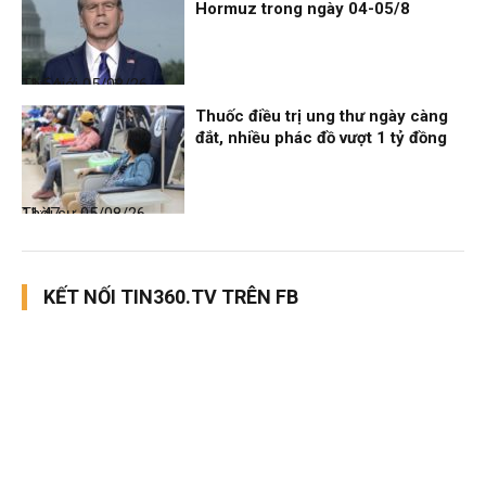
Hormuz trong ngày 04-05/8
Thế giới
05/08/26, 11:54
Thuốc điều trị ung thư ngày càng
đắt, nhiều phác đồ vượt 1 tỷ đồng
Thời sự
05/08/26, 11:47
KẾT NỐI TIN360.TV TRÊN FB