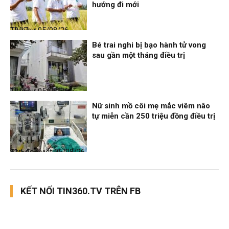
hướng đi mới
Thời sự
05/08/26, 19:17
Bé trai nghi bị bạo hành tử vong
sau gần một tháng điều trị
Thời sự
05/08/26, 12:06
Nữ sinh mồ côi mẹ mắc viêm não
tự miễn cần 250 triệu đồng điều trị
Bạn đọc viết
05/08/26, 11:57
KẾT NỐI TIN360.TV TRÊN FB