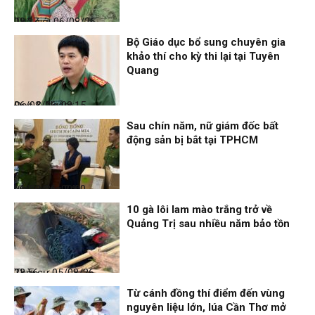
Thế giới
06/08/26, 08:27
Bộ Giáo dục bổ sung chuyên gia
khảo thí cho kỳ thi lại tại Tuyên
Quang
Đọc & Ngẫm
06/08/26, 08:15
Sau chín năm, nữ giám đốc bất
động sản bị bắt tại TPHCM
Nhịp sống 24h
06/08/26, 00:00
10 gà lôi lam mào trắng trở về
Quảng Trị sau nhiều năm bảo tồn
Thời sự
05/08/26, 23:56
Từ cánh đồng thí điểm đến vùng
nguyên liệu lớn, lúa Cần Thơ mở