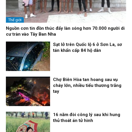
Thế giới
Nguồn cơn tin đồn thúc đẩy làn sóng hơn 70.000 người di
cư tràn vào Tây Ban Nha
Sạt lở trên Quốc lộ 6 ở Sơn La, sơ
tán khẩn cấp 84 hộ dân
Thời sự
06/08/26, 12:33
Chợ Biên Hòa tan hoang sau vụ
cháy lớn, nhiều tiểu thương trắng
tay
Thời sự
06/08/26, 12:30
16 năm đòi công lý sau khi hung
thủ thoát án tử hình