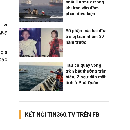
soát Hormuz trong
khi Iran vẫn đàm
phán điều kiện
Thời sự
04/08/26, 14:38
i vi
Số phận của hai đứa
 gây
trẻ bị trao nhầm 37
năm trước
 gia
Thế giới
04/08/26, 14:32
 bảo
Tàu cá quay vòng
tròn bất thường trên
biển, 2 ngư dân mất
tích ở Phú Quốc
Thời sự
04/08/26, 14:28
KẾT NỐI TIN360.TV TRÊN FB