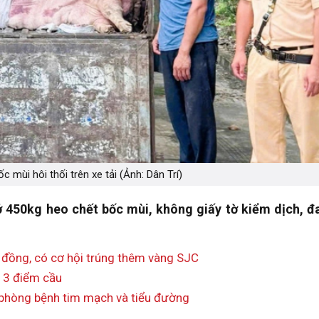
c mùi hôi thối trên xe tải (Ảnh: Dân Trí)
ở 450kg heo chết bốc mùi, không giấy tờ kiểm dịch, đ
 đồng, có cơ hội trúng thêm vàng SJC
 3 điểm cầu
p phòng bệnh tim mạch và tiểu đường