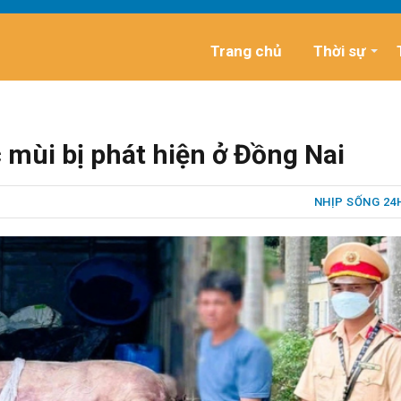
Trang chủ
Thời sự
c mùi bị phát hiện ở Đồng Nai
NHỊP SỐNG 24