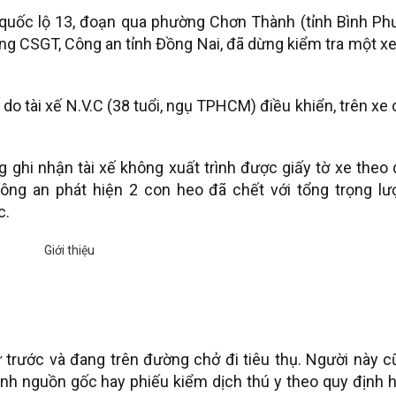
ên quốc lộ 13, đoạn qua phường Chơn Thành (tỉnh Bình P
g CSGT, Công an tỉnh Đồng Nai, đã dừng kiểm tra một xe
o tài xế N.V.C (38 tuổi, ngụ TPHCM) điều khiển, trên xe
g ghi nhận tài xế không xuất trình được giấy tờ xe theo
 công an phát hiện 2 con heo đã chết với tổng trọng lư
c.
ừ trước và đang trên đường chở đi tiêu thụ. Người này 
h nguồn gốc hay phiếu kiểm dịch thú y theo quy định h