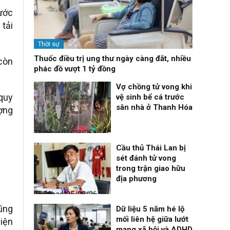
hước
 tải
Thời sự
Thuốc điều trị ung thư ngày càng đắt, nhiều
 còn
phác đồ vượt 1 tỷ đồng
Vợ chồng tử vong khi
 quy
vệ sinh bể cá trước
sân nhà ở Thanh Hóa
ợng
Thời sự
05/08/26, 11:44
Cầu thủ Thái Lan bị
sét đánh tử vong
trong trận giao hữu
địa phương
Thể thao
05/08/26, 08:39
cũng
Dữ liệu 5 năm hé lộ
mối liên hệ giữa lướt
iện
mạng xã hội và ADHD