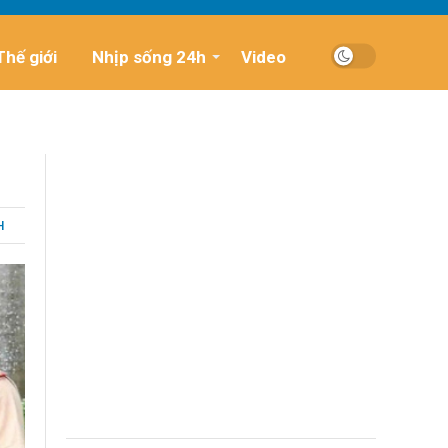
Thế giới
Nhịp sống 24h
Video
H