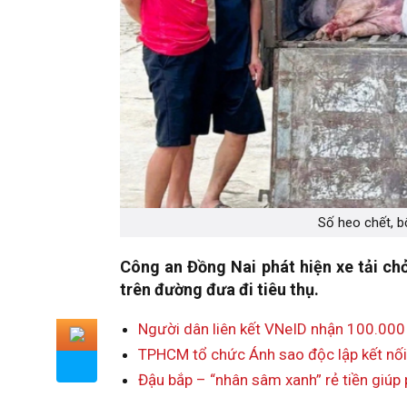
Số heo chết, bố
Công an Đồng Nai phát hiện xe tải ch
trên đường đưa đi tiêu thụ.
Người dân liên kết VNeID nhận 100.000
TPHCM tổ chức Ánh sao độc lập kết nối
Đậu bắp – “nhân sâm xanh” rẻ tiền giú