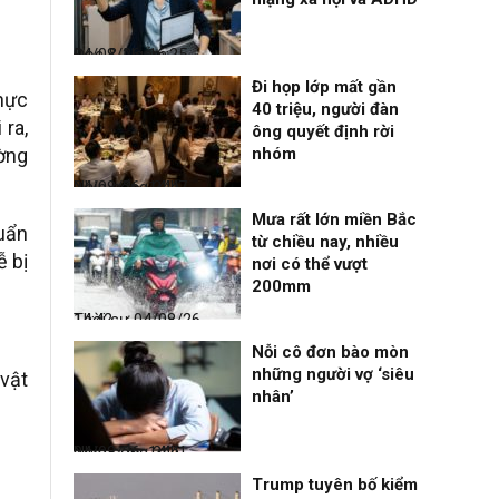
Đọc & Ngẫm
04/08/26, 16:25
Đi họp lớp mất gần
thực
40 triệu, người đàn
 ra,
ông quyết định rời
ờng
nhóm
Nhịp sống 24h
04/08/26, 14:47
Mưa rất lớn miền Bắc
uẩn
từ chiều nay, nhiều
ễ bị
nơi có thể vượt
200mm
Thời sự
04/08/26, 14:42
Nỗi cô đơn bào mòn
những người vợ ‘siêu
 vật
nhân’
Nhịp sống 24h
04/08/26, 14:41
Trump tuyên bố kiểm