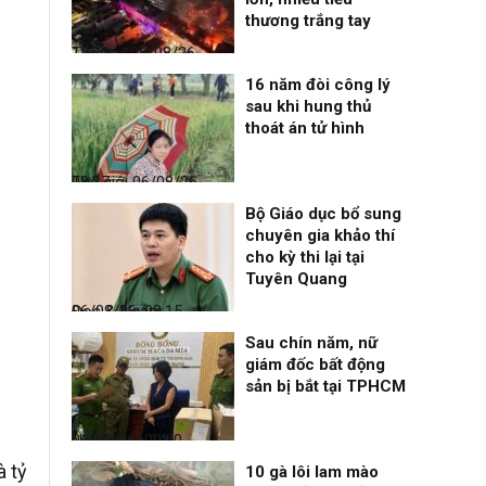
thương trắng tay
Thời sự
06/08/26, 12:30
16 năm đòi công lý
sau khi hung thủ
thoát án tử hình
Thế giới
06/08/26, 08:27
Bộ Giáo dục bổ sung
chuyên gia khảo thí
cho kỳ thi lại tại
Tuyên Quang
Đọc & Ngẫm
06/08/26, 08:15
Sau chín năm, nữ
giám đốc bất động
sản bị bắt tại TPHCM
Nhịp sống 24h
06/08/26, 00:00
à tỷ
10 gà lôi lam mào