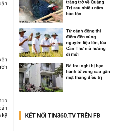
trắng trở về Quảng
huận
Trị sau nhiều năm
bảo tồn
Thời sự
05/08/26, 23:56
Từ cánh đồng thí
điểm đến vùng
nguyên liệu lớn, lúa
Cần Thơ mở hướng
đi mới
Thời sự
05/08/26, 19:17
uyên
Bé trai nghi bị bạo
vườn
hành tử vong sau gần
một tháng điều trị
Thời sự
05/08/26, 12:06
họp
 cản
n kỹ
KẾT NỐI TIN360.TV TRÊN FB