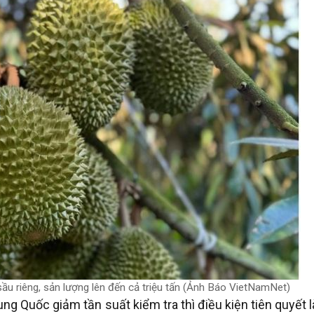
ầu riêng, sản lượng lên đến cả triệu tấn (Ảnh Báo VietNamNet)
 Quốc giảm tần suất kiểm tra thì điều kiện tiên quyết l