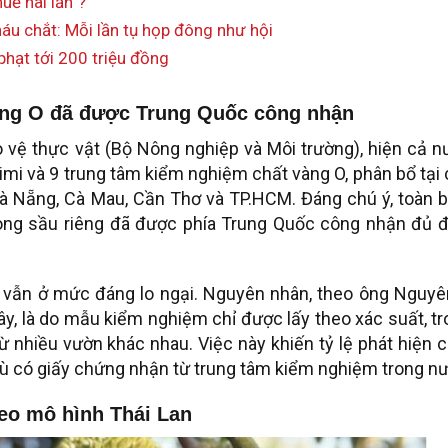
uế hai lần”?
áu chắt: Mỗi lần tụ họp đông như hội
phạt tới 200 triệu đồng
àng O đã được Trung Quốc công nhận
o vệ thực vật (Bộ Nông nghiệp và Môi trường), hiện cả 
imi và 9 trung tâm kiểm nghiệm chất vàng O, phân bổ tại
Đà Nẵng, Cà Mau, Cần Thơ và TP.HCM. Đáng chú ý, toàn b
ong sầu riêng đã được phía Trung Quốc công nhận đủ đ
u vẫn ở mức đáng lo ngại. Nguyên nhân, theo ông Nguyê
ây, là do mẫu kiểm nghiệm chỉ được lấy theo xác suất, t
 nhiều vườn khác nhau. Việc này khiến tỷ lệ phát hiện 
 dù có giấy chứng nhận từ trung tâm kiểm nghiệm trong n
eo mô hình Thái Lan