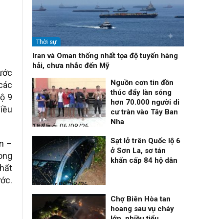
Thời sự
Iran và Oman thống nhất tọa độ tuyến hàng
hải, chưa nhắc đến Mỹ
nước
Nguồn cơn tin đồn
 các
thúc đẩy làn sóng
ộ 9
hơn 70.000 người di
iều
cư tràn vào Tây Ban
Nha
Thế giới
06/08/26, 12:35
Sạt lở trên Quốc lộ 6
n –
ở Sơn La, sơ tán
rong
khẩn cấp 84 hộ dân
chất
ước.
Thời sự
06/08/26, 12:33
Chợ Biên Hòa tan
hoang sau vụ cháy
lớn, nhiều tiểu