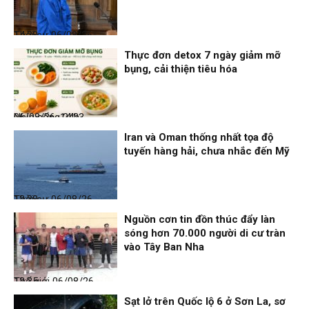
Thời sự
06/08/26, 14:28
Thực đơn detox 7 ngày giảm mỡ
bụng, cải thiện tiêu hóa
Nhịp sống 24h
06/08/26, 14:23
Iran và Oman thống nhất tọa độ
tuyến hàng hải, chưa nhắc đến Mỹ
Thời sự
06/08/26, 12:38
Nguồn cơn tin đồn thúc đẩy làn
sóng hơn 70.000 người di cư tràn
vào Tây Ban Nha
Thế giới
06/08/26, 12:35
Sạt lở trên Quốc lộ 6 ở Sơn La, sơ