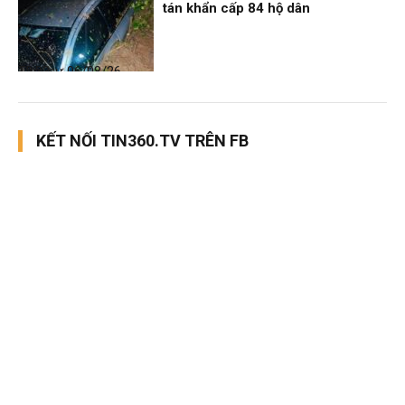
tán khẩn cấp 84 hộ dân
Thời sự
06/08/26, 12:33
KẾT NỐI TIN360.TV TRÊN FB