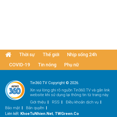
Thời sự
Thế giới
Nhịp sống 24h
COVID-19
Tin nóng
Phụ nữ
Tin360.TV Copyright © 2026.
Xin vui lòng ghi rõ nguồn
Tin360.TV
và gắn link
website khi sử dụng lại thông tin từ trang này.
Giới thiệu
RSS
Điều khoản dịch vụ
Bảo mật
Bản quyền
Liên kết:
KhoeTuNhien.Net
,
TWGreen.Co