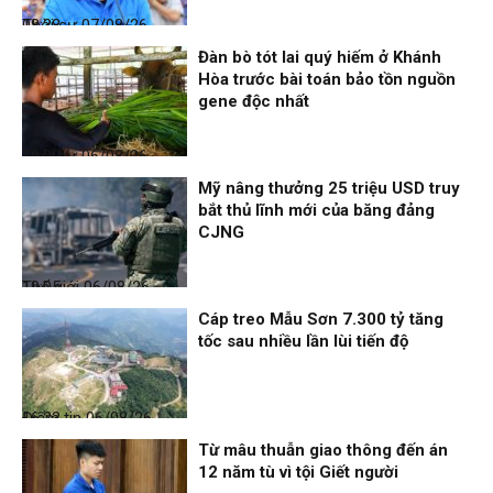
Thời sự
07/08/26, 08:38
Đàn bò tót lai quý hiếm ở Khánh
Hòa trước bài toán bảo tồn nguồn
gene độc nhất
Thời sự
06/08/26, 19:09
Mỹ nâng thưởng 25 triệu USD truy
bắt thủ lĩnh mới của băng đảng
CJNG
Thế giới
06/08/26, 19:05
Cáp treo Mẫu Sơn 7.300 tỷ tăng
tốc sau nhiều lần lùi tiến độ
Điểm tin
06/08/26, 16:23
Từ mâu thuẫn giao thông đến án
12 năm tù vì tội Giết người