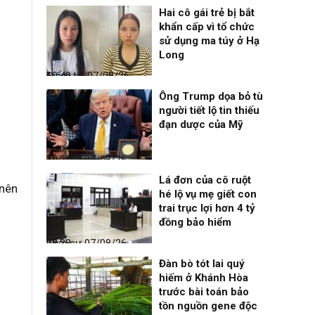
Hai cô gái trẻ bị bắt
khẩn cấp vì tổ chức
sử dụng ma túy ở Hạ
Long
Điểm tin
07/08/26, 10:40
Ông Trump dọa bỏ tù
người tiết lộ tin thiếu
đạn dược của Mỹ
Thời sự
07/08/26, 10:27
Lá đơn của cô ruột
 nên
hé lộ vụ mẹ giết con
trai trục lợi hơn 4 tỷ
đồng bảo hiểm
Thời sự
07/08/26, 08:38
Đàn bò tót lai quý
hiếm ở Khánh Hòa
trước bài toán bảo
tồn nguồn gene độc