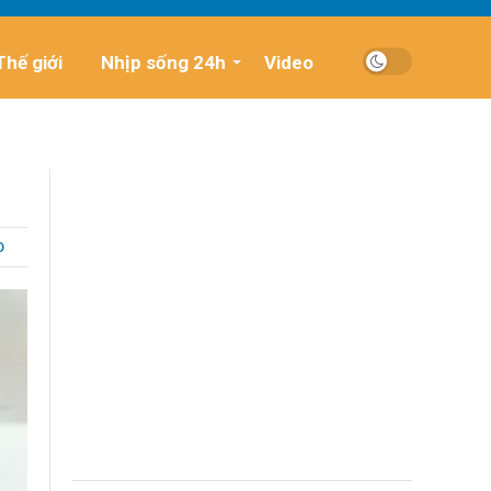
Thế giới
Nhịp sống 24h
Video
O