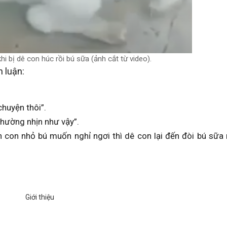
 bị dê con húc rồi bú sữa (ảnh cắt từ video).
 luận:
huyện thôi”.
hường nhịn như vậy”.
con nhỏ bú muốn nghỉ ngơi thì dê con lại đến đòi bú sữa