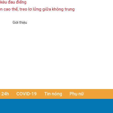
 kêu đau điếng
cao thế, treo lơ lửng giữa không trung
 24h
COVID-19
Tin nóng
Phụ nữ