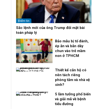
Điểm tin
Sắc lệnh mới của ông Trump đối mặt bài
toán pháp lý
Bảo mẫu bị tố đánh,
ép ăn và bắn dây
chun vào trẻ mầm
non ở TPHCM
Thời sự
07/08/26, 12:51
Thiết kế căn hộ có
Thời sự
07/08/26, 12:00
nên tách riêng
phòng tắm và nhà vệ
sinh?
5 lầm tưởng phổ biến
Nhịp sống 24h
07/08/26, 11:57
và giải mã về bệnh
tiểu đường