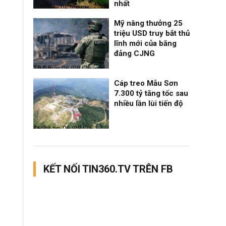
nhất
Thời sự
06/08/26, 19:09
Mỹ nâng thưởng 25
triệu USD truy bắt thủ
lĩnh mới của băng
đảng CJNG
Thế giới
06/08/26, 19:05
Cáp treo Mẫu Sơn
7.300 tỷ tăng tốc sau
nhiều lần lùi tiến độ
Điểm tin
06/08/26, 16:23
KẾT NỐI TIN360.TV TRÊN FB
.