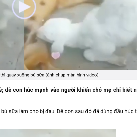
hì quay xuống bú sữa (ảnh chụp màn hình video).
é; dê con húc mạnh vào người khiến chó mẹ chỉ biết 
 bú sữa làm cho bị đau. Dê con sau đó đã dùng đầu húc 