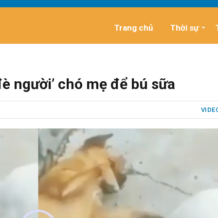
Trang chủ
Thời sự
 đè người’ chó mẹ để bú sữa
VIDE