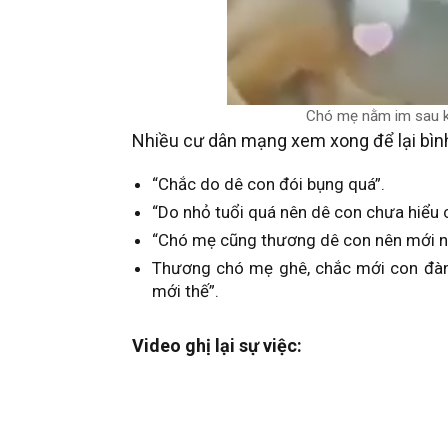
Chó mẹ nằm im sau khi
Nhiều cư dân mạng xem xong để lại bình
“Chắc do dê con đói bụng quá”.
“Do nhỏ tuổi quá nên dê con chưa hiểu c
“Chó mẹ cũng thương dê con nên mới n
Thương chó mẹ ghê, chắc mới con đàn 
mới thế”.
Video ghị lại sự việc: