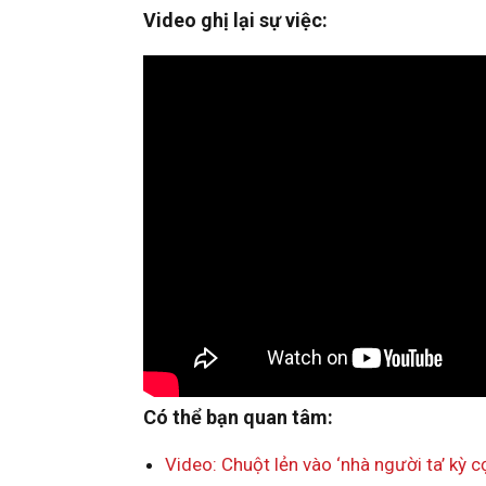
Video ghị lại sự việc:
Có thể bạn quan tâm:
Video: Chuột lẻn vào ‘nhà người ta’ kỳ c