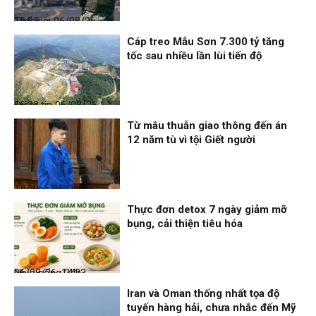
Thế giới
06/08/26, 19:05
Cáp treo Mẫu Sơn 7.300 tỷ tăng
tốc sau nhiều lần lùi tiến độ
Điểm tin
06/08/26, 16:23
Từ mâu thuẫn giao thông đến án
12 năm tù vì tội Giết người
Thời sự
06/08/26, 14:28
Thực đơn detox 7 ngày giảm mỡ
bụng, cải thiện tiêu hóa
Nhịp sống 24h
06/08/26, 14:23
Iran và Oman thống nhất tọa độ
tuyến hàng hải, chưa nhắc đến Mỹ