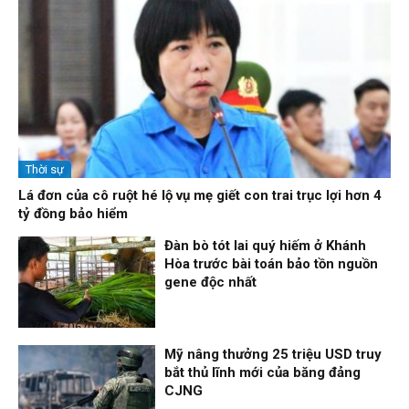
Thời sự
Lá đơn của cô ruột hé lộ vụ mẹ giết con trai trục lợi hơn 4
tỷ đồng bảo hiểm
Đàn bò tót lai quý hiếm ở Khánh
Hòa trước bài toán bảo tồn nguồn
gene độc nhất
Thời sự
06/08/26, 19:09
Mỹ nâng thưởng 25 triệu USD truy
bắt thủ lĩnh mới của băng đảng
CJNG