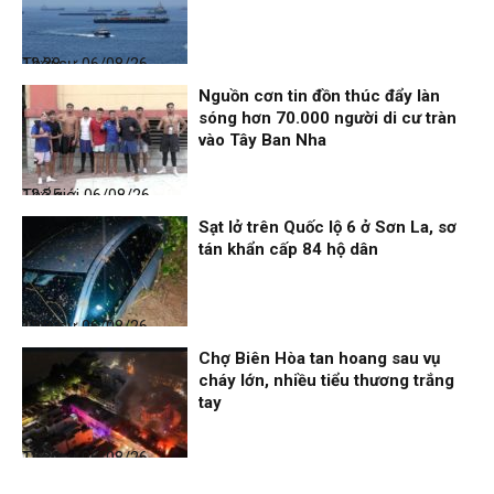
Thời sự
06/08/26, 12:38
Nguồn cơn tin đồn thúc đẩy làn
sóng hơn 70.000 người di cư tràn
vào Tây Ban Nha
Thế giới
06/08/26, 12:35
Sạt lở trên Quốc lộ 6 ở Sơn La, sơ
tán khẩn cấp 84 hộ dân
Thời sự
06/08/26, 12:33
Chợ Biên Hòa tan hoang sau vụ
cháy lớn, nhiều tiểu thương trắng
tay
Thời sự
06/08/26, 12:30