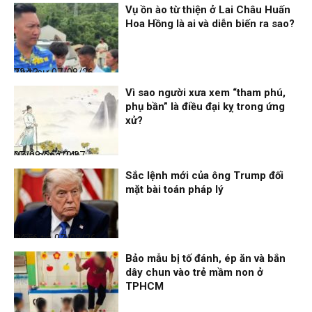
Vụ ồn ào từ thiện ở Lai Châu Huấn
Hoa Hồng là ai và diễn biến ra sao?
Thời sự
07/08/26, 22:13
Vì sao người xưa xem “tham phú,
phụ bần” là điều đại kỵ trong ứng
xử?
Nhịp sống 24h
07/08/26, 19:37
Sắc lệnh mới của ông Trump đối
mặt bài toán pháp lý
Điểm tin
07/08/26, 14:56
Bảo mẫu bị tố đánh, ép ăn và bắn
dây chun vào trẻ mầm non ở
TPHCM