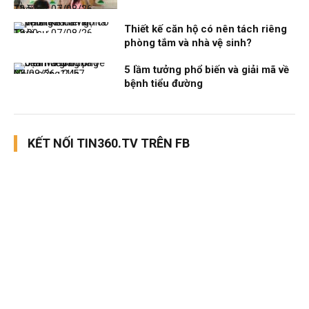
Thời sự
07/08/26, 12:51
Thiết kế căn hộ có nên tách riêng
Thời sự
07/08/26, 12:00
phòng tắm và nhà vệ sinh?
5 lầm tưởng phổ biến và giải mã về
Nhịp sống 24h
07/08/26, 11:57
bệnh tiểu đường
KẾT NỐI TIN360.TV TRÊN FB