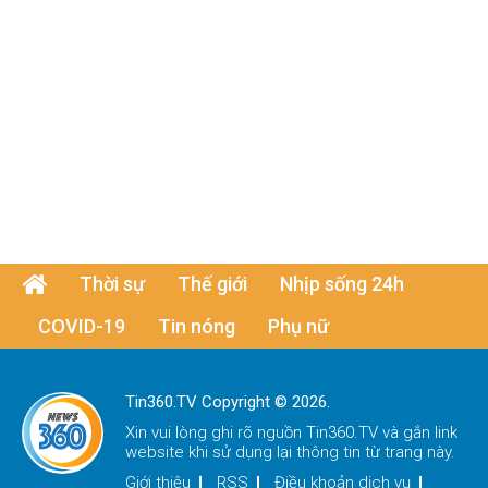
Thời sự
Thế giới
Nhịp sống 24h
COVID-19
Tin nóng
Phụ nữ
Tin360.TV Copyright © 2026.
Xin vui lòng ghi rõ nguồn
Tin360.TV
và gắn link
website khi sử dụng lại thông tin từ trang này.
Giới thiệu
RSS
Điều khoản dịch vụ