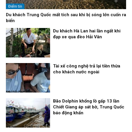
Điểm tin
Du khách Trung Quốc mất tích sau khi bị sóng lớn cuốn ra
biển
Du khách Hà Lan hai lần ngất khi
đạp xe qua đèo Hải Vân
Thời sự
08/08/26, 13:10
Tài xế công nghệ trả lại tiền thừa
cho khách nước ngoài
Nhịp sống 24h
08/08/26, 09:06
Bão Dolphin khổng lồ gấp 13 lần
Chiết Giang áp sát bờ, Trung Quốc
báo động khẩn
Thời sự
07/08/26, 23:28