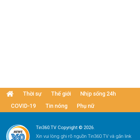
Thời sự
Thế giới
Nhịp sống 24h
COVID-19
Tin nóng
Phụ nữ
Tin360.TV Copyright © 2026.
Xin vui lòng ghi rõ nguồn
Tin360.TV
và gắn link