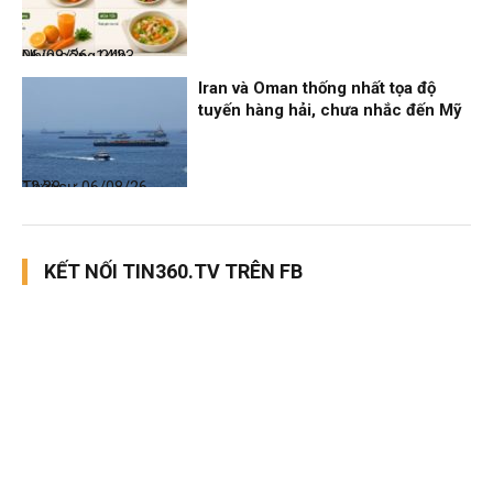
Nhịp sống 24h
06/08/26, 14:23
Iran và Oman thống nhất tọa độ
tuyến hàng hải, chưa nhắc đến Mỹ
Thời sự
06/08/26, 12:38
KẾT NỐI TIN360.TV TRÊN FB