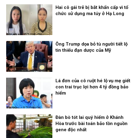
Hai cô gái trẻ bị bắt khẩn cấp vì tổ
chức sử dụng ma túy ở Hạ Long
Điểm tin
07/08/26, 10:40
Ông Trump dọa bỏ tù người tiết lộ
tin thiếu đạn dược của Mỹ
Thời sự
07/08/26, 10:27
Lá đơn của cô ruột hé lộ vụ mẹ giết
con trai trục lợi hơn 4 tỷ đồng bảo
hiểm
Thời sự
07/08/26, 08:38
Đàn bò tót lai quý hiếm ở Khánh
Hòa trước bài toán bảo tồn nguồn
gene độc nhất