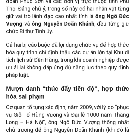
đoàn Phúc Sơn và các đơn vị trực thuộc tỉnh Phú
Thọ. Đáng chú ý, trong số này có hai nhân vật từng
giữ vai trò lãnh đạo cao nhất tỉnh là
ông Ngô Đức
Vượng
và
ông Nguyễn Doãn Khánh
, đều từng giữ
chức Bí thư Tỉnh ủy.
Cả hai bị cáo buộc đã lợi dụng chức vụ để hợp thức
hóa quy trình chỉ định thầu các dự án lớn tại Khu di
tích lịch sử Đền Hùng, trong khi doanh nghiệp được
ưu ái lại không đáp ứng đủ năng lực theo quy định
pháp luật.
Mượn danh “thúc đẩy tiến độ”, hợp thức
hóa sai phạm
Cơ quan tố tụng xác định, năm 2009, với lý do “phục
vụ Giỗ Tổ Hùng Vương và Đại lễ 1000 năm Thăng
Long – Hà Nội”, ông Ngô Đức Vượng thống nhất
chủ trương để ông Nguyễn Doãn Khánh (khi đó là