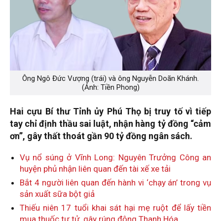
Ông Ngô Đức Vượng (trái) và ông Nguyễn Doãn Khánh.
(Ảnh: Tiền Phong)
Hai cựu Bí thư Tỉnh ủy Phú Thọ bị truy tố vì tiếp
tay chỉ định thầu sai luật, nhận hàng tỷ đồng “cảm
ơn”, gây thất thoát gần 90 tỷ đồng ngân sách.
Vụ nổ súng ở Vĩnh Long: Nguyên Trưởng Công an
huyện phủ nhận liên quan đến tài xế xe tải
Bắt 4 người liên quan đến hành vi ‘chạy án’ trong vụ
sản xuất sữa bột giả
Thiếu niên 17 tuổi khai sát hại mẹ ruột để lấy tiền
mua thuốc tự tử, gây rúng động Thanh Hóa