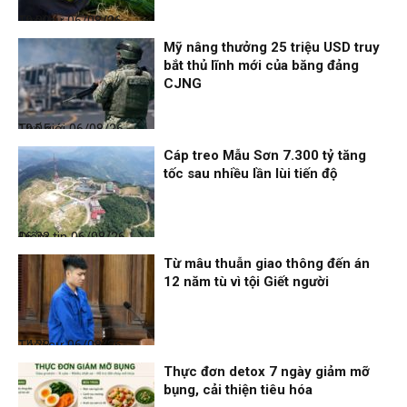
Thời sự
06/08/26, 19:09
Mỹ nâng thưởng 25 triệu USD truy
bắt thủ lĩnh mới của băng đảng
CJNG
Thế giới
06/08/26, 19:05
Cáp treo Mẫu Sơn 7.300 tỷ tăng
tốc sau nhiều lần lùi tiến độ
Điểm tin
06/08/26, 16:23
Từ mâu thuẫn giao thông đến án
12 năm tù vì tội Giết người
Thời sự
06/08/26, 14:28
Thực đơn detox 7 ngày giảm mỡ
bụng, cải thiện tiêu hóa