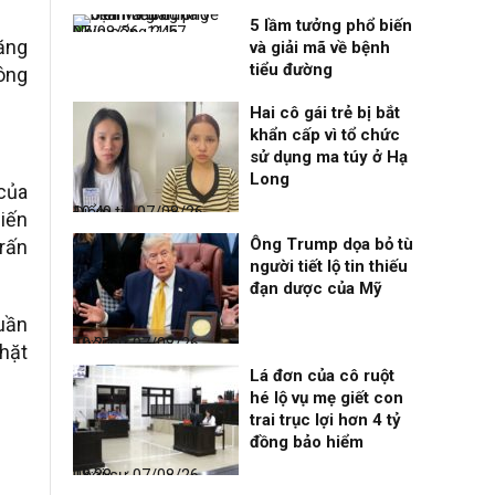
5 lầm tưởng phổ biến
Nhịp sống 24h
07/08/26, 11:57
ăng
và giải mã về bệnh
tiểu đường
ông
Hai cô gái trẻ bị bắt
khẩn cấp vì tổ chức
sử dụng ma túy ở Hạ
Long
của
Điểm tin
07/08/26, 10:40
hiến
Ông Trump dọa bỏ tù
trấn
người tiết lộ tin thiếu
đạn dược của Mỹ
uần
Thời sự
07/08/26, 10:27
chặt
Lá đơn của cô ruột
hé lộ vụ mẹ giết con
trai trục lợi hơn 4 tỷ
đồng bảo hiểm
Thời sự
07/08/26, 08:38