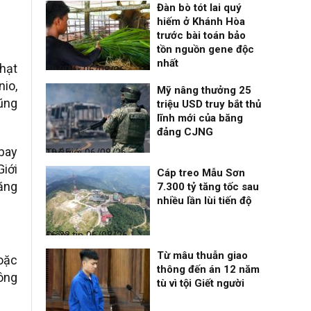
Đàn bò tót lai quý
hiếm ở Khánh Hòa
trước bài toán bảo
tồn nguồn gene độc
nhất
hạt
Thời sự
06/08/26, 19:09
nio,
Mỹ nâng thưởng 25
cũng
triệu USD truy bắt thủ
lĩnh mới của băng
đảng CJNG
 bay
Thế giới
06/08/26, 19:05
Giới
Cáp treo Mẫu Sơn
tăng
7.300 tỷ tăng tốc sau
nhiều lần lùi tiến độ
Điểm tin
06/08/26, 16:23
Từ mâu thuẫn giao
oặc
thông đến án 12 năm
công
tù vì tội Giết người