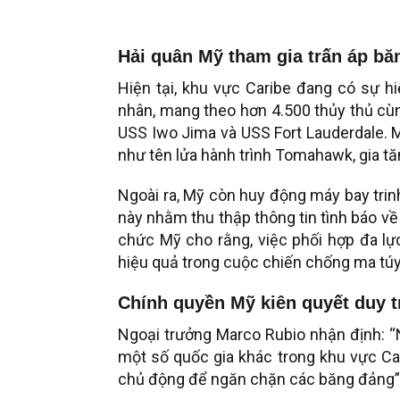
Hải quân Mỹ tham gia trấn áp b
Hiện tại, khu vực Caribe đang có sự h
nhân, mang theo hơn 4.500 thủy thủ cùn
USS Iwo Jima và USS Fort Lauderdale. M
như tên lửa hành trình Tomahawk, gia tă
Ngoài ra, Mỹ còn huy động máy bay trin
này nhằm thu thập thông tin tình báo về
chức Mỹ cho rằng, việc phối hợp đa lực
hiệu quả trong cuộc chiến chống ma túy
Chính quyền Mỹ kiên quyết duy tr
Ngoại trưởng Marco Rubio nhận định: “
một số quốc gia khác trong khu vực Car
chủ động để ngăn chặn các băng đảng”