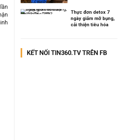
Thời sự
06/08/26, 14:28
 lần
Thực đơn detox 7
hận
Nhịp sống 24h
06/08/26, 14:23
ngày giảm mỡ bụng,
ninh
cải thiện tiêu hóa
KẾT NỐI TIN360.TV TRÊN FB