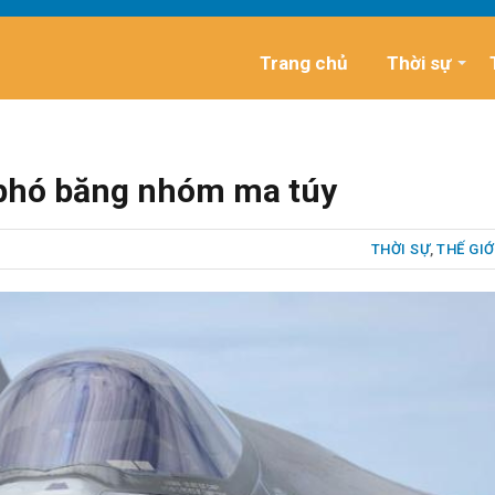
Trang chủ
Thời sự
i phó băng nhóm ma túy
THỜI SỰ
,
THẾ GIỚ