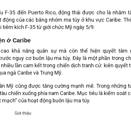
ấu F-35 đến Puerto Rico, động thái được cho là nhằm t
t động của các băng nhóm ma túy ở khu vực Caribe. Th
i tiêm kích F-35 từ giới chức Mỹ ngày 5/9.
ện ở Caribe
g cao khả năng quân sự mà còn thể hiện quyết tâm 
trước nguy cơ buôn lậu ma túy. Đây là một phần trong c
hiều lần cam kết trong chiến dịch tranh cử: kiên quyết 
ua ngả Caribe và Trung Mỹ.
quân Mỹ cũng được tăng cường mạnh mẽ. Trong những t
 tàu chiến xuống phía nam Caribe. Mục tiêu là kiểm soát 
t mạch” của hoạt động buôn lậu ma túy.