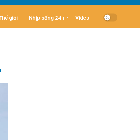
Thế giới
Nhịp sống 24h
Video
I