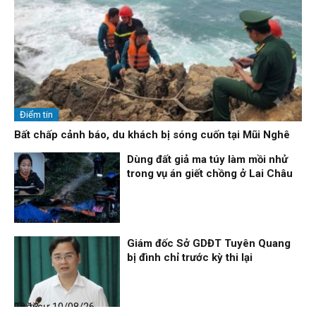
Điểm tin
Bất chấp cảnh báo, du khách bị sóng cuốn tại Mũi Nghê
Dùng đất giả ma túy làm mồi nhử
trong vụ án giết chồng ở Lai Châu
Thời sự
10/08/26, 08:38
Giám đốc Sở GDĐT Tuyên Quang
bị đình chỉ trước kỳ thi lại
Thời sự
10/08/26, 08:13