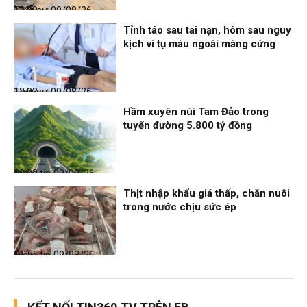
Thời sự
09/08/26, 12:08
Tỉnh táo sau tai nạn, hôm sau nguy
kịch vì tụ máu ngoài màng cứng
Thời sự
09/08/26, 12:03
Hầm xuyên núi Tam Đảo trong
tuyến đường 5.800 tỷ đồng
Điểm tin
09/08/26, 12:02
Thịt nhập khẩu giá thấp, chăn nuôi
trong nước chịu sức ép
Điểm tin
09/08/26, 11:55