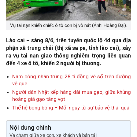
Vụ tai nạn khiến chiếc ô tô con bị vò nát (Ảnh: Hoàng Đại).
L
ào cai
– sáng 8/6, trên tuyến quốc lộ 4d qua địa
phận xã trung chải (thị xã sa pa, tỉnh lào cai), xảy
ra vụ tai nạn giao thông nghiêm trọng liên quan
đến 4 xe ô tô, khiến 2 người bị thương.
Nam công nhân trúng 28 tỉ đồng vé số trên đường
về quê
Người dân Nhật xếp hàng dài mua gạo, giữa khủng
hoảng giá gạo tăng vọt
Thế hệ bong bóng – Mối nguy từ sự bảo vệ thái quá
Nội dung chính
Va chạm giữa xe con, xe khách và bán tải