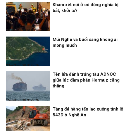
Khám xét nơi ở có đồng nghĩa bị
bắt, khởi tố?
Thời sự
09/08/26, 21:56
Mũi Nghê và buổi sáng không ai
mong muốn
Thời sự
09/08/26, 21:32
Tên lửa đánh trúng tàu ADNOC
giữa lúc đàm phán Hormuz căng
thẳng
Thời sự
09/08/26, 18:59
Tảng đá hàng tấn lao xuống tỉnh lộ
543D ở Nghệ An