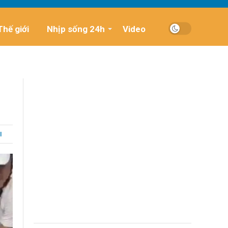
Thế giới
Nhịp sống 24h
Video
I