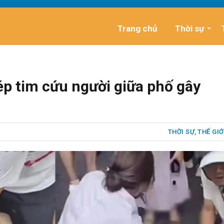
Trang chủ
Thời sự
p tim cứu người giữa phố gây
THỜI SỰ
,
THẾ GIỚ