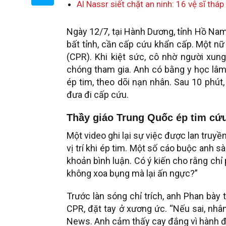
Al Nassr siết chặt an ninh: 16 vệ sĩ thá
Ngày 12/7, tại Hành Dương, tỉnh Hồ Nam,
bất tỉnh, cần cấp cứu khẩn cấp. Một nữ
(CPR). Khi kiệt sức, cô nhờ người xung
chóng tham gia. Anh có bằng y học lâm
ép tim, theo dõi nạn nhân. Sau 10 phút
đưa đi cấp cứu.
Thầy giáo Trung Quốc ép tim cứu 
Một video ghi lại sự việc được lan truyề
vị trí khi ép tim. Một số cáo buộc anh s
khoản bình luận. Có ý kiến cho rằng chỉ
không xoa bụng mà lại ấn ngực?”
Trước làn sóng chỉ trích, anh Phan bày
CPR, đặt tay ở xương ức. “Nếu sai, nhân 
News. Anh cảm thấy cay đắng vì hành đ