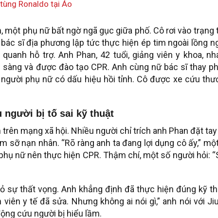
p tùng Ronaldo tại Áo
 một phụ nữ bất ngờ ngã gục giữa phố. Cô rơi vào trạng 
 bác sĩ địa phương lập tức thực hiện ép tim ngoài lồng 
 quanh hỗ trợ. Anh Phan, 42 tuổi, giảng viên y khoa, n
 sàng và được đào tạo CPR. Anh cùng nữ bác sĩ thay ph
, người phụ nữ có dấu hiệu hồi tỉnh. Cô được xe cứu th
người bị tố sai kỹ thuật
n trên mạng xã hội. Nhiều người chỉ trích anh Phan đặt tay
àm sỡ nạn nhân. “Rõ ràng anh ta đang lợi dụng cô ấy,” một
 phụ nữ nên thực hiện CPR. Thậm chí, một số người hỏi: 
 tỏ sự thất vọng. Anh khẳng định đã thực hiện đúng kỹ t
viên y tế đã sửa. Nhưng không ai nói gì,” anh nói với Ji
ộng cứu người bị hiểu lầm.