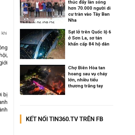
thúc đẩy làn sóng
hơn 70.000 người di
cư tràn vào Tây Ban
Nha
Thế giới
06/08/26, 12:35
Sạt lở trên Quốc lộ 6
 khi
ở Sơn La, sơ tán
khẩn cấp 84 hộ dân
hông
ội,
Thời sự
06/08/26, 12:33
giới
Chợ Biên Hòa tan
hoang sau vụ cháy
lớn, nhiều tiểu
thương trắng tay
i bị
Thời sự
06/08/26, 12:30
 anh
Hành
KẾT NỐI TIN360.TV TRÊN FB