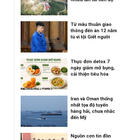
Điểm tin
06/08/26, 16:23
Từ mâu thuẫn giao
thông đến án 12 năm
tù vì tội Giết người
Thời sự
06/08/26, 14:28
Thực đơn detox 7
ngày giảm mỡ bụng,
cải thiện tiêu hóa
Nhịp sống 24h
06/08/26, 14:23
Iran và Oman thống
nhất tọa độ tuyến
hàng hải, chưa nhắc
đến Mỹ
Thời sự
06/08/26, 12:38
Nguồn cơn tin đồn