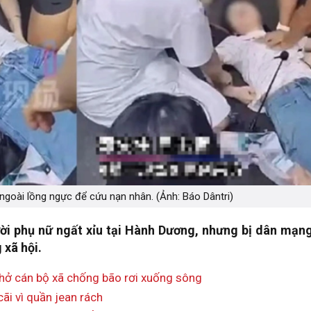
ngoài lồng ngực để cứu nạn nhân. (Ảnh: Báo Dântri)
i phụ nữ ngất xỉu tại Hành Dương, nhưng bị dân mạng
 xã hội.
 chở cán bộ xã chống bão rơi xuống sông
ãi vì quần jean rách