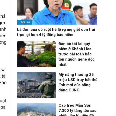
thái
ngực
Thời sự
hanh
Lá đơn của cô ruột hé lộ vụ mẹ giết con trai
trục lợi hơn 4 tỷ đồng bảo hiểm
iên
ương
Đàn bò tót lai quý
hiếm ở Khánh Hòa
trước bài toán bảo
tồn nguồn gene độc
nhất
Thời sự
06/08/26, 19:09
 sai
Mỹ nâng thưởng 25
 tài
triệu USD truy bắt thủ
“Sao
lĩnh mới của băng
đảng CJNG
Thế giới
06/08/26, 19:05
huật
Cáp treo Mẫu Sơn
upai
7.300 tỷ tăng tốc sau
nhiều lần lùi tiến độ