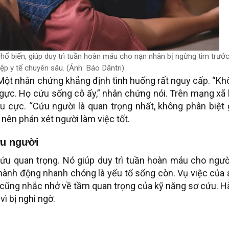
hổ biến, giúp duy trì tuần hoàn máu cho nạn nhân bị ngừng tim trước
ệp y tế chuyên sâu. (Ảnh: Báo Dântri)
 Một nhân chứng khẳng định tình huống rất nguy cấp. “K
ực. Họ cứu sống cô ấy,” nhân chứng nói. Trên mạng xã h
u cực. “Cứu người là quan trọng nhất, không phân biệt 
 nên phán xét người làm việc tốt.
ứu người
cứu quan trọng. Nó giúp duy trì tuần hoàn máu cho ngườ
hành động nhanh chóng là yếu tố sống còn. Vụ việc của
Nó cũng nhắc nhở về tầm quan trọng của kỹ năng sơ cứu. 
ì bị nghi ngờ.