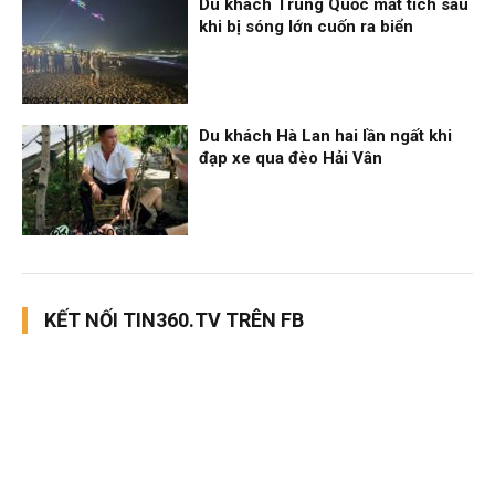
Du khách Trung Quốc mất tích sau
khi bị sóng lớn cuốn ra biển
Điểm tin
08/08/26, 13:11
Du khách Hà Lan hai lần ngất khi
đạp xe qua đèo Hải Vân
Thời sự
08/08/26, 13:10
KẾT NỐI TIN360.TV TRÊN FB