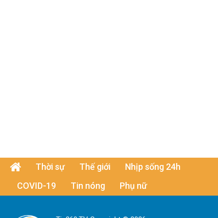
Thời sự
Thế giới
Nhịp sống 24h
COVID-19
Tin nóng
Phụ nữ