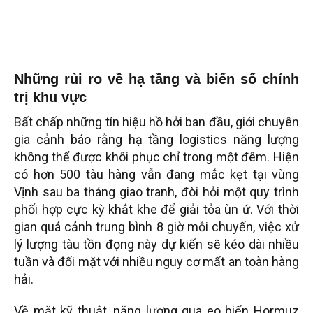
Những rủi ro về hạ tầng và biến số chính
trị khu vực
Bất chấp những tín hiệu hồ hởi ban đầu, giới chuyên
gia cảnh báo rằng hạ tầng logistics năng lượng
không thể được khôi phục chỉ trong một đêm. Hiện
có hơn 500 tàu hàng vẫn đang mắc kẹt tại vùng
Vịnh sau ba tháng giao tranh, đòi hỏi một quy trình
phối hợp cực kỳ khắt khe để giải tỏa ùn ứ. Với thời
gian quá cảnh trung bình 8 giờ mỗi chuyến, việc xử
lý lượng tàu tồn đọng này dự kiến sẽ kéo dài nhiều
tuần và đối mặt với nhiều nguy cơ mất an toàn hàng
hải.
Về mặt kỹ thuật, năng lượng qua eo biển Hormuz