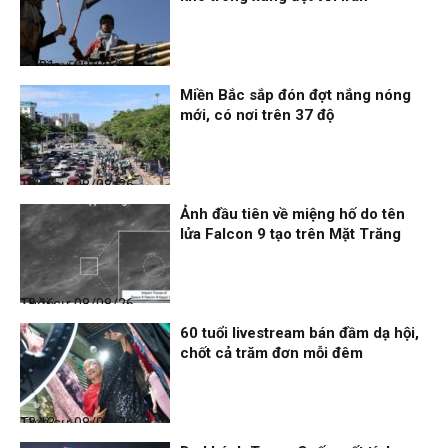
Thời sự
08/08/26, 18:21
Miền Bắc sắp đón đợt nắng nóng
mới, có nơi trên 37 độ
Thời sự
08/08/26, 18:19
Ảnh đầu tiên về miệng hố do tên
lửa Falcon 9 tạo trên Mặt Trăng
Thời sự
08/08/26, 18:16
60 tuổi livestream bán đầm dạ hội,
chốt cả trăm đơn mỗi đêm
Thời sự
08/08/26, 13:13