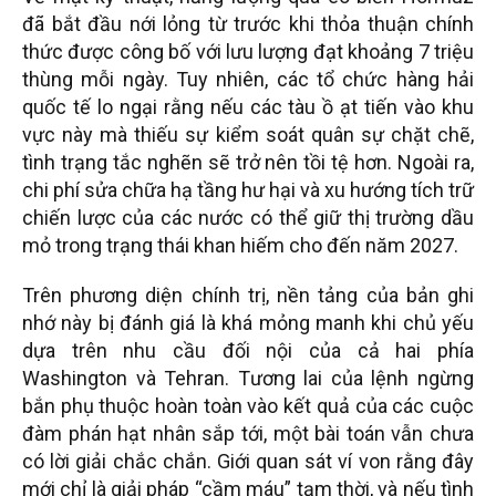
đã bắt đầu nới lỏng từ trước khi thỏa thuận chính
thức được công bố với lưu lượng đạt khoảng 7 triệu
thùng mỗi ngày. Tuy nhiên, các tổ chức hàng hải
quốc tế lo ngại rằng nếu các tàu ồ ạt tiến vào khu
vực này mà thiếu sự kiểm soát quân sự chặt chẽ,
tình trạng tắc nghẽn sẽ trở nên tồi tệ hơn. Ngoài ra,
chi phí sửa chữa hạ tầng hư hại và xu hướng tích trữ
chiến lược của các nước có thể giữ thị trường dầu
mỏ trong trạng thái khan hiếm cho đến năm 2027.
Trên phương diện chính trị, nền tảng của bản ghi
nhớ này bị đánh giá là khá mỏng manh khi chủ yếu
dựa trên nhu cầu đối nội của cả hai phía
Washington và Tehran. Tương lai của lệnh ngừng
bắn phụ thuộc hoàn toàn vào kết quả của các cuộc
đàm phán hạt nhân sắp tới, một bài toán vẫn chưa
có lời giải chắc chắn. Giới quan sát ví von rằng đây
mới chỉ là giải pháp “cầm máu” tạm thời, và nếu tình