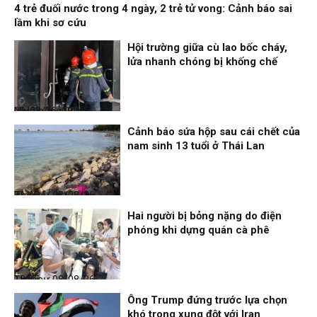
4 trẻ đuối nước trong 4 ngày, 2 trẻ tử vong: Cảnh báo sai
lầm khi sơ cứu
Hội trường giữa cù lao bốc cháy,
lửa nhanh chóng bị khống chế
Nhịp sống 24h
09/08/26, 08:16
Cảnh báo sứa hộp sau cái chết của
nam sinh 13 tuổi ở Thái Lan
Thời sự
08/08/26, 21:46
Hai người bị bỏng nặng do điện
phóng khi dựng quán cà phê
Thời sự
08/08/26, 18:25
Ông Trump đứng trước lựa chọn
khó trong xung đột với Iran