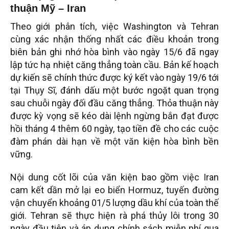
thuận Mỹ – Iran
Theo giới phân tích, việc Washington và Tehran
cùng xác nhận thống nhất các điều khoản trong
biên bản ghi nhớ hòa bình vào ngày 15/6 đã ngay
lập tức hạ nhiệt căng thẳng toàn cầu. Bản kế hoạch
dự kiến sẽ chính thức được ký kết vào ngày 19/6 tới
tại Thụy Sĩ, đánh dấu một bước ngoặt quan trọng
sau chuỗi ngày đối đầu căng thẳng. Thỏa thuận này
được kỳ vọng sẽ kéo dài lệnh ngừng bắn đạt được
hồi tháng 4 thêm 60 ngày, tạo tiền đề cho các cuộc
đàm phán dài hạn về một văn kiện hòa bình bền
vững.
Nội dung cốt lõi của văn kiện bao gồm việc Iran
cam kết dần mở lại eo biển Hormuz, tuyến đường
vận chuyển khoảng 01/5 lượng dầu khí của toàn thế
giới. Tehran sẽ thực hiện rà phá thủy lôi trong 30
ngày đầu tiên và áp dụng chính sách miễn phí qua