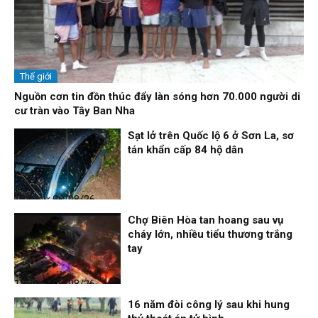
Thế giới
Nguồn cơn tin đồn thúc đẩy làn sóng hơn 70.000 người di
cư tràn vào Tây Ban Nha
Sạt lở trên Quốc lộ 6 ở Sơn La, sơ
tán khẩn cấp 84 hộ dân
Thời sự
06/08/26, 12:33
Chợ Biên Hòa tan hoang sau vụ
cháy lớn, nhiều tiểu thương trắng
tay
Thời sự
06/08/26, 12:30
16 năm đòi công lý sau khi hung