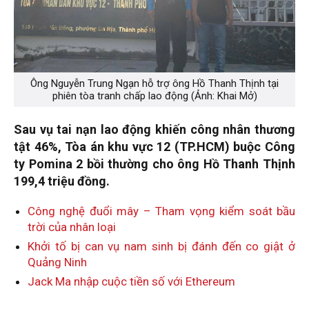
Ông Nguyễn Trung Ngạn hỗ trợ ông Hồ Thanh Thịnh tại
phiên tòa tranh chấp lao động (Ảnh: Khai Mở)
Sau vụ tai nạn lao động khiến công nhân thương
tật 46%, Tòa án khu vực 12 (TP.HCM) buộc Công
ty Pomina 2 bồi thường cho ông Hồ Thanh Thịnh
199,4 triệu đồng.
Công nghệ đuổi mây – Tham vọng kiểm soát bầu
trời của nhân loại
Khởi tố bị can vụ nam sinh bị đánh đến co giật ở
Quảng Ninh
Jack Ma nhập cuộc tiền số với Ethereum