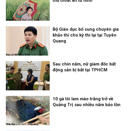
thủ thoát án tử hình
Thế giới
06/08/26, 08:27
Bộ Giáo dục bổ sung chuyên gia
khảo thí cho kỳ thi lại tại Tuyên
Quang
Đọc & Ngẫm
06/08/26, 08:15
Sau chín năm, nữ giám đốc bất
động sản bị bắt tại TPHCM
Nhịp sống 24h
06/08/26, 00:00
10 gà lôi lam mào trắng trở về
Quảng Trị sau nhiều năm bảo tồn
Thời sự
05/08/26, 23:56