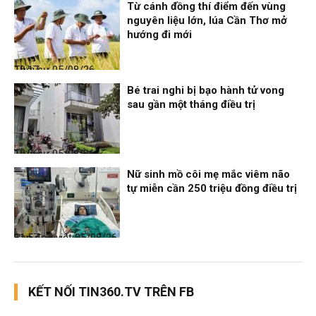
Từ cánh đồng thí điểm đến vùng
nguyên liệu lớn, lúa Cần Thơ mở
hướng đi mới
Thời sự
05/08/26, 19:17
Bé trai nghi bị bạo hành tử vong
sau gần một tháng điều trị
Thời sự
05/08/26, 12:06
Nữ sinh mồ côi mẹ mắc viêm não
tự miễn cần 250 triệu đồng điều trị
Bạn đọc viết
05/08/26, 11:57
KẾT NỐI TIN360.TV TRÊN FB