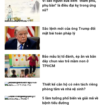
Vì sao người xưa xem “tham phú,
phụ bần” là điều đại kỵ trong ứng
xử?
Nhịp sống 24h
07/08/26, 19:37
Sắc lệnh mới của ông Trump đối
mặt bài toán pháp lý
Điểm tin
07/08/26, 14:56
Bảo mẫu bị tố đánh, ép ăn và bắn
dây chun vào trẻ mầm non ở
TPHCM
Thời sự
07/08/26, 12:51
Thiết kế căn hộ có nên tách riêng
Thời sự
07/08/26, 12:00
phòng tắm và nhà vệ sinh?
5 lầm tưởng phổ biến và giải mã về
Nhịp sống 24h
07/08/26, 11:57
bệnh tiểu đường