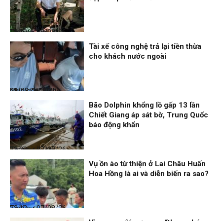
Thời sự
08/08/26, 13:10
Tài xế công nghệ trả lại tiền thừa
cho khách nước ngoài
Nhịp sống 24h
08/08/26, 09:06
Bão Dolphin khổng lồ gấp 13 lần
Chiết Giang áp sát bờ, Trung Quốc
báo động khẩn
Thời sự
07/08/26, 23:28
Vụ ồn ào từ thiện ở Lai Châu Huấn
Hoa Hồng là ai và diễn biến ra sao?
Thời sự
07/08/26, 22:13