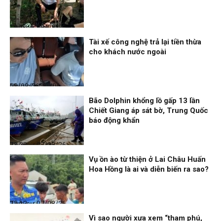
Thời sự
08/08/26, 13:10
Tài xế công nghệ trả lại tiền thừa
cho khách nước ngoài
Nhịp sống 24h
08/08/26, 09:06
Bão Dolphin khổng lồ gấp 13 lần
Chiết Giang áp sát bờ, Trung Quốc
báo động khẩn
Thời sự
07/08/26, 23:28
Vụ ồn ào từ thiện ở Lai Châu Huấn
Hoa Hồng là ai và diễn biến ra sao?
Thời sự
07/08/26, 22:13
Vì sao người xưa xem “tham phú,