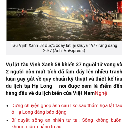
Tàu Vịnh Xanh 58 được xoay lật lại khuya 19/7 rạng sáng
20/7 (Ảnh: VnExpress)
Vụ lật tàu Vịnh Xanh 58 khiến 37 người tử vong và
2 người còn mất tích đã làm dấy lên nhiều tranh
luận gay gắt về quy chuẩn kỹ thuật và thiết kế tàu
du lịch tại Hạ Long – nơi được xem là điểm đến
hàng đầu về du lịch biển của Việt Nam
Nghệ
Dựng chuyện ghép ảnh câu like sau thảm họa lật tàu
ở Hạ Long đáng báo động
Bí quyết sống an nhiên tự tại: Sống không buồn,
không giận, chẳng lo âu