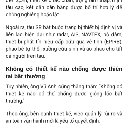
đến 2,5m, thiết kế chắc chắn, trọng tâm thấp, mạn
tàu cao, két dằn cân bằng được bố trí hợp lý để
chống nghiêng hoặc lật.
Ngoài ra, tàu SB bắt buộc trang bị thiết bị định vị và
liên lạc hiện đại như radar, AIS, NAVTEX, bộ đàm,
thiết bị phát tín hiệu cấp cứu qua vệ tinh (EPIRB),
phao bè tự thổi, xuồng cứu sinh và áo phao cho tất
cả người trên tàu.
Không có thiết kế nào chống được thiên
tai bất thường
Tuy nhiên, ông Vũ Anh cũng thẳng thắn: “Không có
thiết kế nào có thể chống được giông lốc bất
thường.”
Theo ông, bên cạnh thiết kế, việc quản lý rủi ro và
an toàn vận hành mới là yếu tố quyết định.