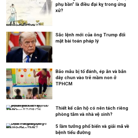
phụ bần” là điều đại kỵ trong ứng
xử?
Nhịp sống 24h
07/08/26, 19:37
Sắc lệnh mới của ông Trump đối
mặt bài toán pháp lý
Điểm tin
07/08/26, 14:56
Bảo mẫu bị tố đánh, ép ăn và bắn
dây chun vào trẻ mầm non ở
TPHCM
Thời sự
07/08/26, 12:51
Thiết kế căn hộ có nên tách riêng
Thời sự
07/08/26, 12:00
phòng tắm và nhà vệ sinh?
5 lầm tưởng phổ biến và giải mã về
Nhịp sống 24h
07/08/26, 11:57
bệnh tiểu đường