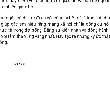
 tìm thấy niềm vui đích thực từ gia đình và bạn bè ngoài
tự nhiên giảm bớt.
 sự ngăn cách cực đoan với công nghệ mà là trang bị cho
giúp các em hiểu rằng mạng xã hội chỉ là công cụ hỗ t
hực tế trong đời sống. Bằng sự kiên nhẫn và đồng hành,
 với tâm thế vững vàng nhất. Hãy tạo ra những ký ức thậ
ởng.