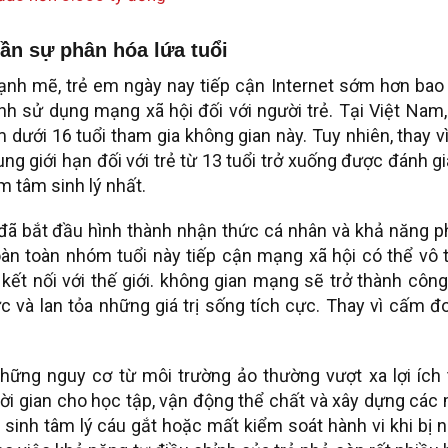
cần sự phân hóa lứa tuổi
ạnh mẽ, trẻ em ngày nay tiếp cận Internet sớm hơn bao 
ịnh sử dụng mạng xã hội đối với người trẻ. Tại Việt Nam
 dưới 16 tuổi tham gia không gian này. Tuy nhiên, thay v
ng giới hạn đối với trẻ từ 13 tuổi trở xuống được đánh gi
m tâm sinh lý nhất.
 đã bắt đầu hình thành nhận thức cá nhân và khả năng 
àn toàn nhóm tuổi này tiếp cận mạng xã hội có thể vô 
kết nối với thế giới. không gian mạng sẽ trở thành côn
c và lan tỏa những giá trị sống tích cực. Thay vì cấm đ
những nguy cơ từ môi trường ảo thường vượt xa lợi ích
thời gian cho học tập, vận động thể chất và xây dựng các
 sinh tâm lý cáu gắt hoặc mất kiểm soát hành vi khi bị 