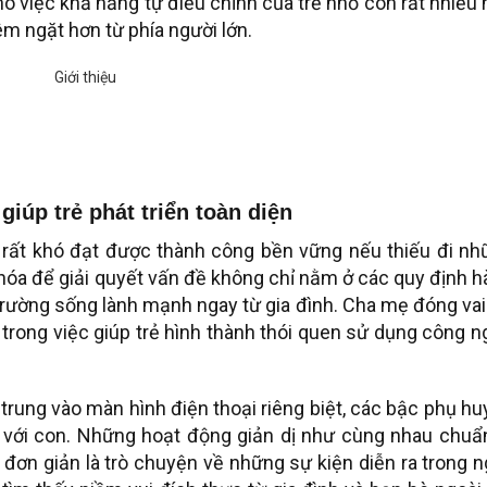
ho việc khả năng tự điều chỉnh của trẻ nhỏ còn rất nhiều
êm ngặt hơn từ phía người lớn.
iúp trẻ phát triển toàn diện
rất khó đạt được thành công bền vững nếu thiếu đi nh
 khóa để giải quyết vấn đề không chỉ nằm ở các quy định 
rường sống lành mạnh ngay từ gia đình. Cha mẹ đóng vai
 trong việc giúp trẻ hình thành thói quen sử dụng công 
 trung vào màn hình điện thoại riêng biệt, các bậc phụ h
 với con. Những hoạt động giản dị như cùng nhau chuẩn
đơn giản là trò chuyện về những sự kiện diễn ra trong 