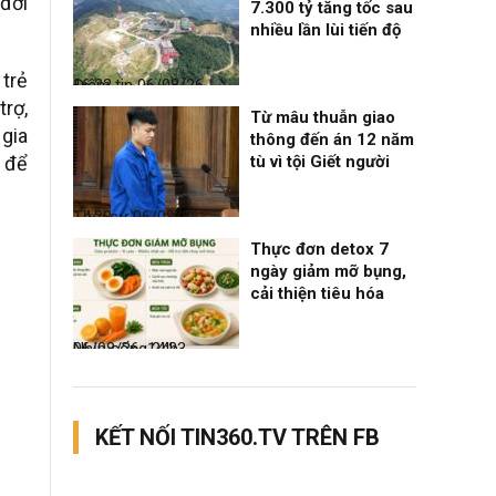
 đời
7.300 tỷ tăng tốc sau
nhiều lần lùi tiến độ
 trẻ
Điểm tin
06/08/26, 16:23
rợ,
Từ mâu thuẫn giao
 gia
thông đến án 12 năm
t để
tù vì tội Giết người
Thời sự
06/08/26, 14:28
Thực đơn detox 7
ngày giảm mỡ bụng,
cải thiện tiêu hóa
Nhịp sống 24h
06/08/26, 14:23
KẾT NỐI TIN360.TV TRÊN FB