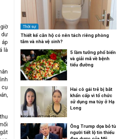
giờ
Thời sự
, dư
Thiết kế căn hộ có nên tách riêng phòng
ì áp
tắm và nhà vệ sinh?
á là
5 lầm tưởng phổ biến
và giải mã về bệnh
tiểu đường
phân
tình
Nhịp sống 24h
07/08/26, 11:57
g cụ
Hai cô gái trẻ bị bắt
oán,
khẩn cấp vì tổ chức
sử dụng ma túy ở Hạ
Long
 thu
Điểm tin
07/08/26, 10:40
 mối
Ông Trump dọa bỏ tù
ngắt
người tiết lộ tin thiếu
đạn dược của Mỹ