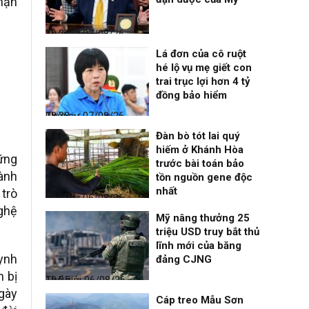
 hạn
Thời sự
07/08/26, 10:27
Lá đơn của cô ruột
hé lộ vụ mẹ giết con
trai trục lợi hơn 4 tỷ
đồng bảo hiểm
Thời sự
07/08/26, 08:38
Đàn bò tót lai quý
hiếm ở Khánh Hòa
ững
trước bài toán bảo
hành
tồn nguồn gene độc
nhất
 trò
Thời sự
06/08/26, 19:09
nghệ
Mỹ nâng thưởng 25
triệu USD truy bắt thủ
lĩnh mới của băng
uynh
đảng CJNG
 bị
Thế giới
06/08/26, 19:05
ngày
Cáp treo Mẫu Sơn