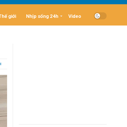
Thế giới
Nhịp sống 24h
Video
H