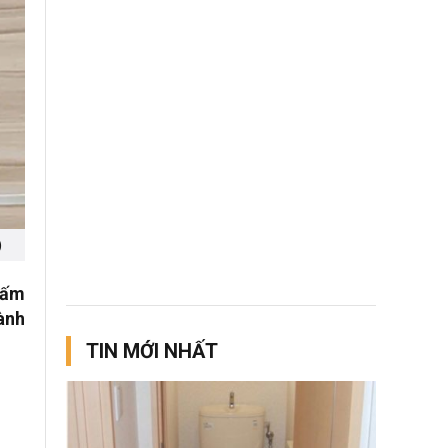
)
 cấm
ành
TIN MỚI NHẤT