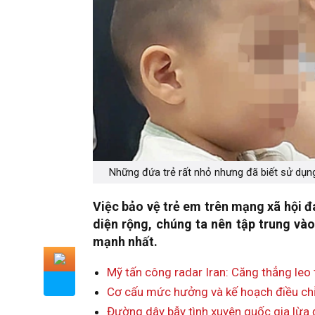
Những đứa trẻ rất nhỏ nhưng đã biết sử dụ
Việc bảo vệ trẻ em trên mạng xã hội đa
diện rộng, chúng ta nên tập trung và
mạnh nhất.
Mỹ tấn công radar Iran: Căng thẳng leo
Cơ cấu mức hưởng và kế hoạch điều ch
Đường dây bẫy tình xuyên quốc gia lừa