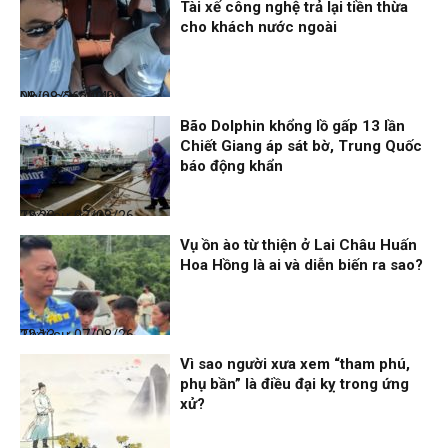
Tài xế công nghệ trả lại tiền thừa
cho khách nước ngoài
Nhịp sống 24h
08/08/26, 09:06
Bão Dolphin khổng lồ gấp 13 lần
Chiết Giang áp sát bờ, Trung Quốc
báo động khẩn
Thời sự
07/08/26, 23:28
Vụ ồn ào từ thiện ở Lai Châu Huấn
Hoa Hồng là ai và diễn biến ra sao?
Thời sự
07/08/26, 22:13
Vì sao người xưa xem “tham phú,
phụ bần” là điều đại kỵ trong ứng
xử?