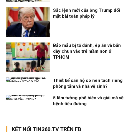
Nhịp sống 24h
07/08/26, 19:37
Sắc lệnh mới của ông Trump đối
mặt bài toán pháp lý
Điểm tin
07/08/26, 14:56
Bảo mẫu bị tố đánh, ép ăn và bắn
dây chun vào trẻ mầm non ở
TPHCM
Thời sự
07/08/26, 12:51
Thiết kế căn hộ có nên tách riêng
Thời sự
07/08/26, 12:00
phòng tắm và nhà vệ sinh?
5 lầm tưởng phổ biến và giải mã về
Nhịp sống 24h
07/08/26, 11:57
bệnh tiểu đường
KẾT NỐI TIN360.TV TRÊN FB