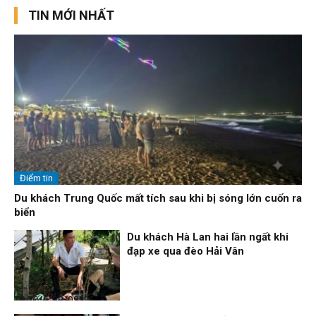
TIN MỚI NHẤT
Điểm tin
Du khách Trung Quốc mất tích sau khi bị sóng lớn cuốn ra
biển
Du khách Hà Lan hai lần ngất khi
đạp xe qua đèo Hải Vân
Thời sự
08/08/26, 13:10