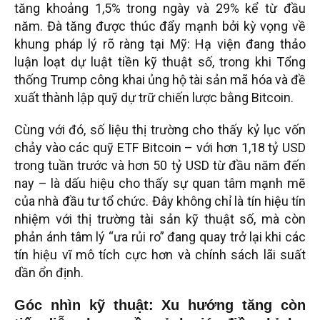
tăng khoảng 1,5% trong ngày và 29% kể từ đầu
năm. Đà tăng được thúc đẩy mạnh bởi kỳ vọng về
khung pháp lý rõ ràng tại Mỹ: Hạ viện đang thảo
luận loạt dự luật tiền kỹ thuật số, trong khi Tổng
thống Trump công khai ủng hộ tài sản mã hóa và đề
xuất thành lập quỹ dự trữ chiến lược bằng Bitcoin.
Cùng với đó, số liệu thị trường cho thấy kỷ lục vốn
chảy vào các quỹ ETF Bitcoin – với hơn 1,18 tỷ USD
trong tuần trước và hơn 50 tỷ USD từ đầu năm đến
nay – là dấu hiệu cho thấy sự quan tâm mạnh mẽ
của nhà đầu tư tổ chức. Đây không chỉ là tín hiệu tín
nhiệm với thị trường tài sản kỹ thuật số, mà còn
phản ánh tâm lý “ưa rủi ro” đang quay trở lại khi các
tín hiệu vĩ mô tích cực hơn và chính sách lãi suất
dần ổn định.
Góc nhìn kỹ thuật: Xu hướng tăng còn