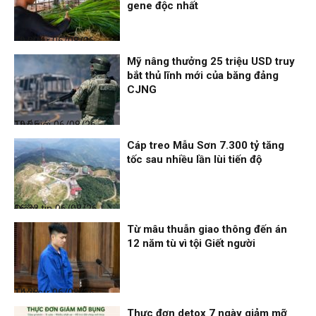
gene độc nhất
Thời sự
06/08/26, 19:09
Mỹ nâng thưởng 25 triệu USD truy
bắt thủ lĩnh mới của băng đảng
CJNG
Thế giới
06/08/26, 19:05
Cáp treo Mẫu Sơn 7.300 tỷ tăng
tốc sau nhiều lần lùi tiến độ
Điểm tin
06/08/26, 16:23
Từ mâu thuẫn giao thông đến án
12 năm tù vì tội Giết người
Thời sự
06/08/26, 14:28
Thực đơn detox 7 ngày giảm mỡ