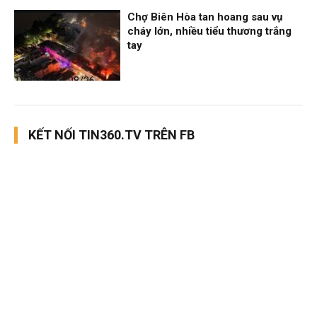
Chợ Biên Hòa tan hoang sau vụ
cháy lớn, nhiều tiểu thương trắng
tay
Thời sự
06/08/26, 12:30
KẾT NỐI TIN360.TV TRÊN FB