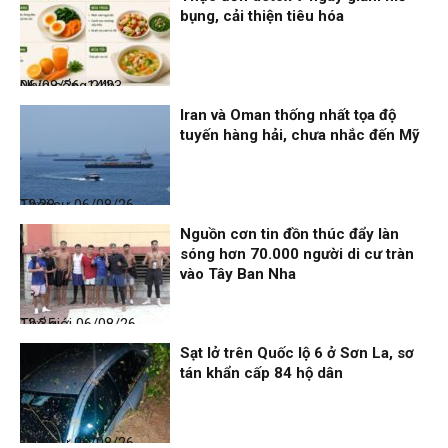
bụng, cải thiện tiêu hóa
Nhịp sống 24h
06/08/26, 14:23
Iran và Oman thống nhất tọa độ
tuyến hàng hải, chưa nhắc đến Mỹ
Thời sự
06/08/26, 12:38
Nguồn cơn tin đồn thúc đẩy làn
sóng hơn 70.000 người di cư tràn
vào Tây Ban Nha
Thế giới
06/08/26, 12:35
Sạt lở trên Quốc lộ 6 ở Sơn La, sơ
tán khẩn cấp 84 hộ dân
Thời sự
06/08/26, 12:33