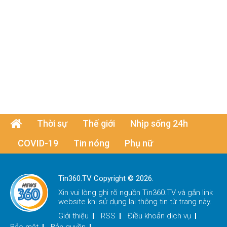
Thời sự
Thế giới
Nhịp sống 24h
COVID-19
Tin nóng
Phụ nữ
Tin360.TV Copyright © 2026.
Xin vui lòng ghi rõ nguồn
Tin360.TV
và gắn link
website khi sử dụng lại thông tin từ trang này.
Giới thiệu
RSS
Điều khoản dịch vụ