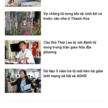
Thời sự
05/08/26, 11:47
Vợ chồng tử vong khi vệ sinh bể cá
trước sân nhà ở Thanh Hóa
Thời sự
05/08/26, 11:44
Cầu thủ Thái Lan bị sét đánh tử
vong trong trận giao hữu địa
phương
Thể thao
05/08/26, 08:39
Dữ liệu 5 năm hé lộ mối liên hệ giữa
lướt mạng xã hội và ADHD
Đọc & Ngẫm
04/08/26, 16:25