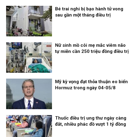
Thời sự
05/08/26, 19:17
Bé trai nghi bị bạo hành tử vong
sau gần một tháng điều trị
Thời sự
05/08/26, 12:06
Nữ sinh mồ côi mẹ mắc viêm não
tự miễn cần 250 triệu đồng điều trị
Bạn đọc viết
05/08/26, 11:57
Mỹ kỳ vọng đạt thỏa thuận eo biển
Hormuz trong ngày 04-05/8
Thế giới
05/08/26, 11:54
Thuốc điều trị ung thư ngày càng
đắt, nhiều phác đồ vượt 1 tỷ đồng