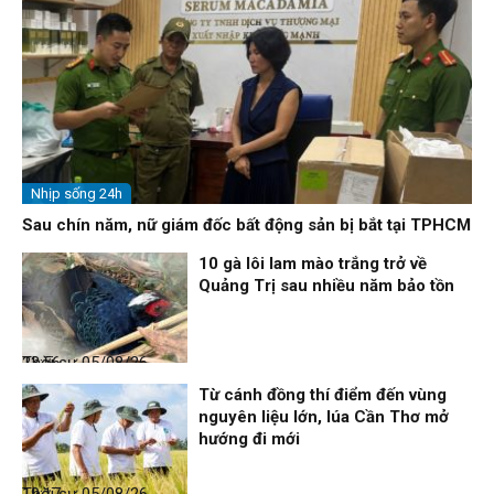
Nhịp sống 24h
Sau chín năm, nữ giám đốc bất động sản bị bắt tại TPHCM
10 gà lôi lam mào trắng trở về
Quảng Trị sau nhiều năm bảo tồn
Thời sự
05/08/26, 23:56
Từ cánh đồng thí điểm đến vùng
nguyên liệu lớn, lúa Cần Thơ mở
hướng đi mới