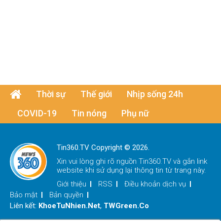
Thời sự
Thế giới
Nhịp sống 24h
COVID-19
Tin nóng
Phụ nữ
Tin360.TV Copyright © 2026.
Xin vui lòng ghi rõ nguồn
Tin360.TV
và gắn link
website khi sử dụng lại thông tin từ trang này.
Giới thiệu
RSS
Điều khoản dịch vụ
Bảo mật
Bản quyền
Liên kết:
KhoeTuNhien.Net
,
TWGreen.Co