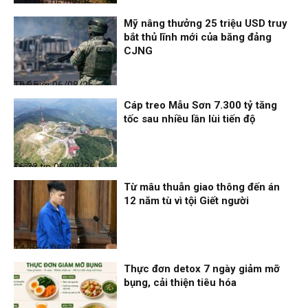
Thời sự
06/08/26, 19:09
Mỹ nâng thưởng 25 triệu USD truy
bắt thủ lĩnh mới của băng đảng
CJNG
Thế giới
06/08/26, 19:05
Cáp treo Mẫu Sơn 7.300 tỷ tăng
tốc sau nhiều lần lùi tiến độ
Điểm tin
06/08/26, 16:23
Từ mâu thuẫn giao thông đến án
12 năm tù vì tội Giết người
Thời sự
06/08/26, 14:28
Thực đơn detox 7 ngày giảm mỡ
bụng, cải thiện tiêu hóa