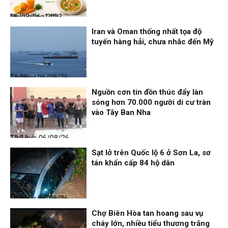
Nhịp sống 24h
06/08/26, 14:23
Iran và Oman thống nhất tọa độ
tuyến hàng hải, chưa nhắc đến Mỹ
Thời sự
06/08/26, 12:38
Nguồn cơn tin đồn thúc đẩy làn
sóng hơn 70.000 người di cư tràn
vào Tây Ban Nha
Thế giới
06/08/26, 12:35
Sạt lở trên Quốc lộ 6 ở Sơn La, sơ
tán khẩn cấp 84 hộ dân
Thời sự
06/08/26, 12:33
Chợ Biên Hòa tan hoang sau vụ
cháy lớn, nhiều tiểu thương trắng