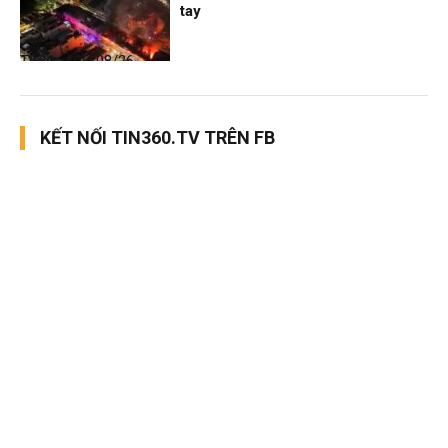
tay
Thời sự
06/08/26, 12:30
KẾT NỐI TIN360.TV TRÊN FB