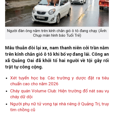
Người đàn ông nằm trên kính chắn gió ô tô đang chạy. (Ảnh:
Chụp màn hình báo Tuổi Trẻ)
Mâu thuẫn đòi lại xe, nam thanh niên cởi trần nằm
trên kính chắn gió ô tô khi bố vợ đang lái. Công an
xã Quảng Oai đã khởi tố hai người về tội gây rối
trật tự công cộng.
Xét tuyển học bạ: Các trường y dược đặt ra tiêu
chuẩn cao cho năm 2026
Cháy quán Volume Club: Hiện trường đổ nát sau vụ
cháy dữ dội
Người phụ nữ tử vong tại nhà riêng ở Quảng Trị, truy
tìm chồng cũ