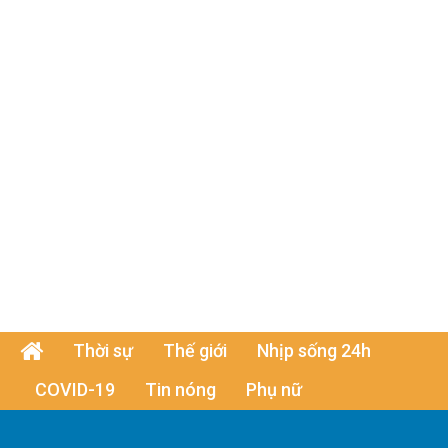
Thời sự
Thế giới
Nhịp sống 24h
COVID-19
Tin nóng
Phụ nữ