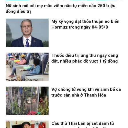
Nữ sinh mồ côi mẹ mắc viêm não tự miễn cần 250 triệu
đồng điều trị
Mỹ kỳ vọng đạt thỏa thuận eo biển
Hormuz trong ngày 04-05/8
Thế giới
05/08/26, 11:54
Thuốc điều trị ung thư ngày càng
đắt, nhiều phác đồ vượt 1 tỷ đồng
Thời sự
05/08/26, 11:47
Vợ chồng tử vong khi vệ sinh bể cá
trước sân nhà ở Thanh Hóa
Thời sự
05/08/26, 11:44
Cầu thủ Thái Lan bị sét đánh tử