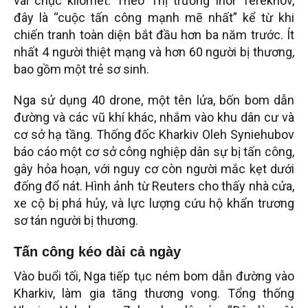
vài chục kilomet. Theo Thị trưởng Ihor Terekhov,
đây là “cuộc tấn công mạnh mẽ nhất” kể từ khi
chiến tranh toàn diện bắt đầu hơn ba năm trước. Ít
nhất 4 người thiệt mạng và hơn 60 người bị thương,
bao gồm một trẻ sơ sinh.
Nga sử dụng 40 drone, một tên lửa, bốn bom dẫn
đường và các vũ khí khác, nhắm vào khu dân cư và
cơ sở hạ tầng. Thống đốc Kharkiv Oleh Syniehubov
báo cáo một cơ sở công nghiệp dân sự bị tấn công,
gây hỏa hoạn, với nguy cơ còn người mắc kẹt dưới
đống đổ nát. Hình ảnh từ Reuters cho thấy nhà cửa,
xe cộ bị phá hủy, và lực lượng cứu hộ khẩn trương
sơ tán người bị thương.
Tấn công kéo dài cả ngày
Vào buổi tối, Nga tiếp tục ném bom dẫn đường vào
Kharkiv, làm gia tăng thương vong. Tổng thống