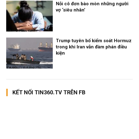
Nỗi cô đơn bào mòn những người
vợ ‘siêu nhân’
Nhịp sống 24h
04/08/26, 14:41
Trump tuyên bố kiểm soát Hormuz
trong khi Iran vẫn đàm phán điều
kiện
Thời sự
04/08/26, 14:38
KẾT NỐI TIN360.TV TRÊN FB