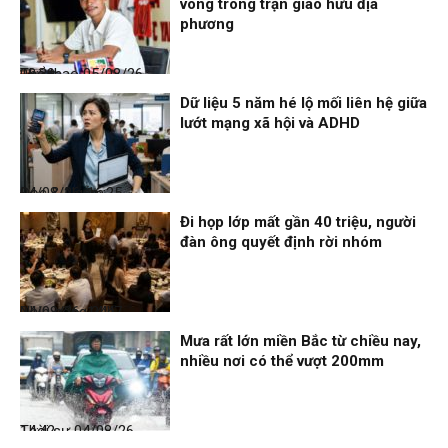
vong trong trận giao hữu địa
phương
Thể thao
05/08/26, 08:39
Dữ liệu 5 năm hé lộ mối liên hệ giữa
lướt mạng xã hội và ADHD
Đọc & Ngẫm
04/08/26, 16:25
Đi họp lớp mất gần 40 triệu, người
đàn ông quyết định rời nhóm
Nhịp sống 24h
04/08/26, 14:47
Mưa rất lớn miền Bắc từ chiều nay,
nhiều nơi có thể vượt 200mm
Thời sự
04/08/26, 14:42