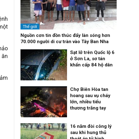
bệnh
 một
Thế giới
Nguồn cơn tin đồn thúc đẩy làn sóng hơn
70.000 người di cư tràn vào Tây Ban Nha
khảo
Sạt lở trên Quốc lộ 6
c ăn
ở Sơn La, sơ tán
khẩn cấp 84 hộ dân
iảm
Thời sự
06/08/26, 12:33
Chợ Biên Hòa tan
hoang sau vụ cháy
lớn, nhiều tiểu
thương trắng tay
Thời sự
06/08/26, 12:30
16 năm đòi công lý
sau khi hung thủ
thoát án tử hình