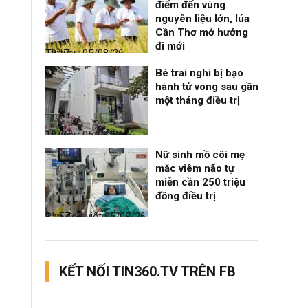
điểm đến vùng
nguyên liệu lớn, lúa
Cần Thơ mở hướng
đi mới
Thời sự
05/08/26, 19:17
Bé trai nghi bị bạo
hành tử vong sau gần
một tháng điều trị
Thời sự
05/08/26, 12:06
Nữ sinh mồ côi mẹ
mắc viêm não tự
miễn cần 250 triệu
đồng điều trị
Bạn đọc viết
05/08/26, 11:57
KẾT NỐI TIN360.TV TRÊN FB