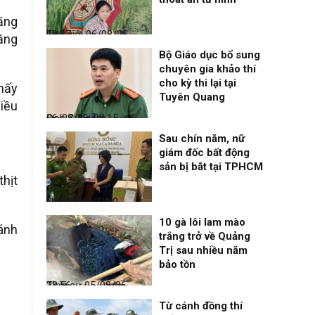
ăng
Thế giới
06/08/26, 08:27
ằng
Bộ Giáo dục bổ sung
chuyên gia khảo thí
cho kỳ thi lại tại
hấy
Tuyên Quang
iều
Đọc & Ngẫm
06/08/26, 08:15
Sau chín năm, nữ
giám đốc bất động
sản bị bắt tại TPHCM
thịt
Nhịp sống 24h
06/08/26, 00:00
10 gà lôi lam mào
bánh
trắng trở về Quảng
Trị sau nhiều năm
bảo tồn
Thời sự
05/08/26, 23:56
Từ cánh đồng thí