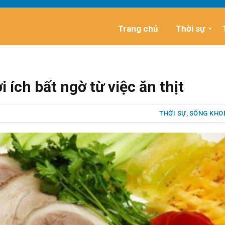
Trang chủ
Thời sự
 ích bất ngờ từ việc ăn thịt
THỜI SỰ
,
SỐNG KHO