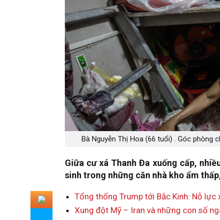
Bà Nguyễn Thị Hoa (66 tuổi) . Góc phòng ch
Giữa cư xá Thanh Đa xuống cấp, nhiề
sinh trong những căn nhà kho ẩm thấp,
Tổng thống Trump tới Bắc Kinh: Nỗ lực 
Xung đột Mỹ – Iran và những con số ng