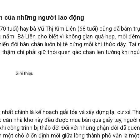
ịnh của những người lao động
 tuổi) hay bà Vũ Thị Kim Liên (68 tuổi) cũng đã bám trụ
u năm. Bà Liên cho biết vì không gian quá hẹp, mỗi đêm
ến đôi bàn chân luôn bị tê cứng mỗi khi thức dậy. Tại
) thậm chí phải giữ thói quen gác chân lên tường khi ng
nhất chính là kế hoạch giải tỏa và xây dựng lại cư xá T
ác căn nhà kho này đều được mua bán qua giấy tay, người
hi công trình bị tháo dỡ. Đối với những phận đời đã que
m một chỗ ở ổn định mới giữa lòng thành phố vẫn là một