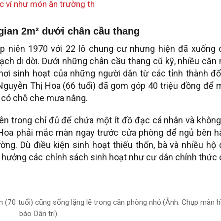
 ví như món ăn trường th
gian 2m² dưới chân cầu thang
p niên 1970 với 22 lô chung cư nhưng hiện đã xuống 
ch di dời. Dưới những chân cầu thang cũ kỹ, nhiều căn
nơi sinh hoạt của những người dân từ các tỉnh thành đổ
Nguyễn Thị Hoa (66 tuổi) đã gom góp 40 triệu đồng để 
m có chỗ che mưa nắng.
bên trong chỉ đủ để chứa một ít đồ đạc cá nhân và khôn
 Hoa phải mắc màn ngay trước cửa phòng để ngủ bên h
ng. Dù điều kiện sinh hoạt thiếu thốn, bà và nhiều hộ
 hưởng các chính sách sinh hoạt như cư dân chính thức
 (70 tuổi) cũng sống lặng lẽ trong căn phòng nhỏ.(Ảnh: Chụp màn h
báo Dân trí).