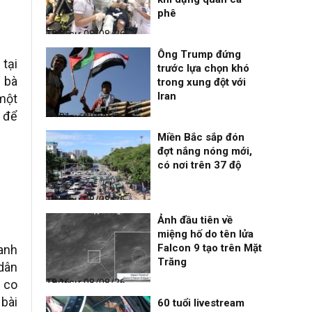
phê
Thời sự
08/08/26, 18:25
Ông Trump đứng
 tại
trước lựa chọn khó
 bà
trong xung đột với
Iran
 một
ủ để
Thời sự
08/08/26, 18:21
Miền Bắc sắp đón
đợt nắng nóng mới,
có nơi trên 37 độ
Thời sự
08/08/26, 18:19
Ảnh đầu tiên về
miệng hố do tên lửa
Falcon 9 tạo trên Mặt
hanh
Trăng
 dân
Thời sự
08/08/26, 18:16
n co
 bài
60 tuổi livestream