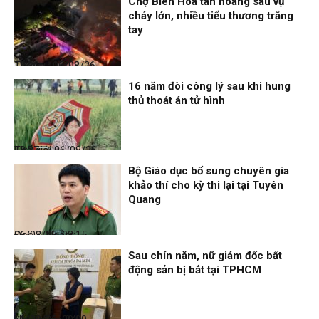
Chợ Biên Hòa tan hoang sau vụ
cháy lớn, nhiều tiểu thương trắng
tay
Thời sự
06/08/26, 12:30
16 năm đòi công lý sau khi hung
thủ thoát án tử hình
Thế giới
06/08/26, 08:27
Bộ Giáo dục bổ sung chuyên gia
khảo thí cho kỳ thi lại tại Tuyên
Quang
Đọc & Ngẫm
06/08/26, 08:15
Sau chín năm, nữ giám đốc bất
động sản bị bắt tại TPHCM