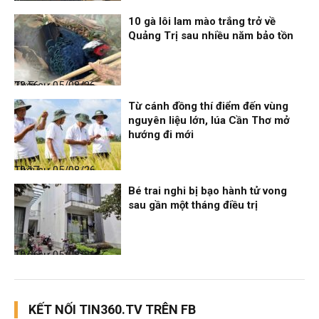
Nhịp sống 24h
06/08/26, 00:00
10 gà lôi lam mào trắng trở về
Quảng Trị sau nhiều năm bảo tồn
Thời sự
05/08/26, 23:56
Từ cánh đồng thí điểm đến vùng
nguyên liệu lớn, lúa Cần Thơ mở
hướng đi mới
Thời sự
05/08/26, 19:17
Bé trai nghi bị bạo hành tử vong
sau gần một tháng điều trị
Thời sự
05/08/26, 12:06
KẾT NỐI TIN360.TV TRÊN FB