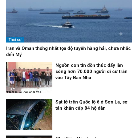
Thời sự
Iran và Oman thống nhất tọa độ tuyến hàng hải, chưa nhắc
đến Mỹ
Nguồn cơn tin đồn thúc đẩy làn
sóng hơn 70.000 người di cư tràn
vào Tây Ban Nha
Thế giới
06/08/26, 12:35
Sạt lở trên Quốc lộ 6 ở Sơn La, sơ
tán khẩn cấp 84 hộ dân
Thời sự
06/08/26, 12:33