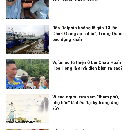
Nhịp sống 24h
08/08/26, 09:06
Bão Dolphin khổng lồ gấp 13 lần
Chiết Giang áp sát bờ, Trung Quốc
báo động khẩn
Thời sự
07/08/26, 23:28
Vụ ồn ào từ thiện ở Lai Châu Huấn
Hoa Hồng là ai và diễn biến ra sao?
Thời sự
07/08/26, 22:13
Vì sao người xưa xem “tham phú,
phụ bần” là điều đại kỵ trong ứng
xử?
Nhịp sống 24h
07/08/26, 19:37