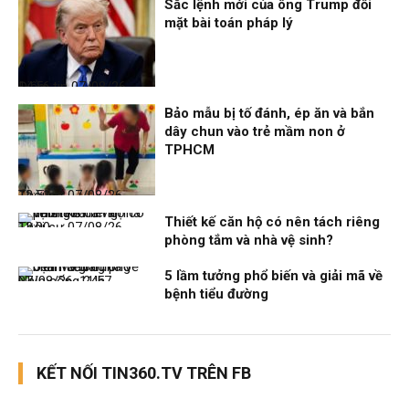
Sắc lệnh mới của ông Trump đối
mặt bài toán pháp lý
Điểm tin
07/08/26, 14:56
Bảo mẫu bị tố đánh, ép ăn và bắn
dây chun vào trẻ mầm non ở
TPHCM
Thời sự
07/08/26, 12:51
Thiết kế căn hộ có nên tách riêng
Thời sự
07/08/26, 12:00
phòng tắm và nhà vệ sinh?
5 lầm tưởng phổ biến và giải mã về
Nhịp sống 24h
07/08/26, 11:57
bệnh tiểu đường
KẾT NỐI TIN360.TV TRÊN FB